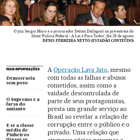
O juiz Sergio Moro e o procurador Deltan Dallagnol na pré-estreia do
filme 'Polícia Federal - A Lei é Para Todos', dia 28 de agosto
DENIS FERREIRA NETTO (ESTADÃO CONTEÚDO)
A
Operação Lava Jato
, mesmo
MAIS INFORMAÇÕES
com todas as falhas e abusos
Democracia
sem povo
cometidos, assim como a
vaidade descontrolada de
parte de seus protagonistas,
O Supremo e a
farsa do
presta um grande serviço ao
amianto
Brasil ao revelar a relação de
corrupção entre o público e o
E se a classe
média de
privado. Uma relação que
Pinheiros
tivesse se