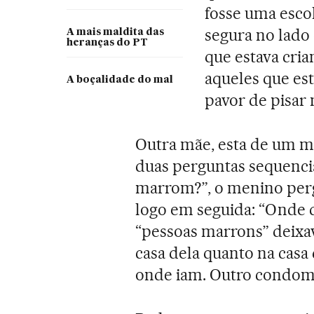
fosse uma escola
segura no lado
A mais maldita das
heranças do PT
que estava cri
aqueles que es
A boçalidade do mal
pavor de pisar 
Outra mãe, esta de um me
duas perguntas sequencia
marrom?”, o menino perg
logo em seguida: “Onde 
“pessoas marrons” deixav
casa dela quanto na casa
onde iam. Outro condom