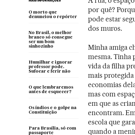
A rua, o espaço
MAIS INFORMAÇÕES
por quê? Porque 
O morto que
denunciou o repórter
pode estar segu
dos muros.
No Brasil, o melhor
branco só consegue
ser um bom
Minha amiga ch
sinhozinho
mesma. Tinha p
Humilhar e ignorar
vida da filha p
professor pode.
Sufocar e ferir não
mais protegida
economias dela
O que lembraremos
antes de esquecer?
mas com espaç
em que as crian
Os índios e o golpe na
encontram. Em
Constituição
escola que gara
Para Brasília, só com
quando a menin
passaporte