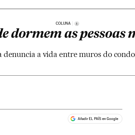
COLUNA
i
de dormem as pessoas 
a denuncia a vida entre muros do cond
Añadir EL PAÍS en Google
ales