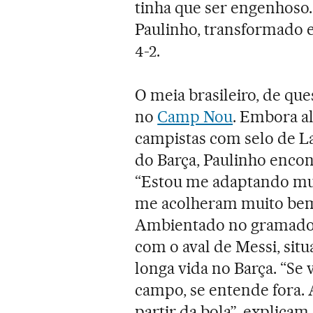
tinha que ser engenhoso
Paulinho, transformado e
4-2.
O meia brasileiro, de qu
no
Camp Nou
. Embora a
campistas com selo de La 
do Barça, Paulinho encon
“Estou me adaptando mui
me acolheram muito bem, 
Ambientado no gramado, 
com o aval de Messi, sit
longa vida no Barça. “Se
campo, se entende fora.
partir da bola”, explica