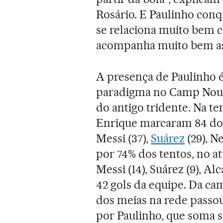
Rosário. E Paulinho con
se relaciona muito bem 
acompanha muito bem as 
A presença de Paulinho 
paradigma no Camp Nou 
do antigo tridente. Na t
Enrique marcaram 84 dos
Messi (37),
Suárez
(29), N
por 74% dos tentos, no a
Messi (14), Suárez (9), Al
42 gols da equipe. Da ca
dos meias na rede passou
por Paulinho, que soma se