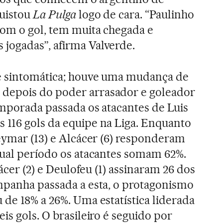
quistou
La Pulga
logo de cara. “Paulinho
com o gol, tem muita chegada e
jogadas”, afirma Valverde.
é sintomática; houve uma mudança de
depois do poder arrasador e goleador
emporada passada os atacantes de Luis
 116 gols da equipe na Liga. Enquanto
eymar (13) e Alcácer (6) responderam
tual período os atacantes somam 62%.
cácer (2) e Deulofeu (1) assinaram 26 dos
mpanha passada a esta, o protagonismo
 de 18% a 26%. Uma estatística liderada
is gols. O brasileiro é seguido por