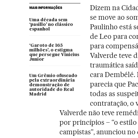
Dizem na Cida
MAIS INFORMAÇÕES
se move ao so
Uma década sem
‘pasillo’ no clássico
Paulinho está
espanhol
de Leo para co
para compensá-
‘Garoto de 165
milhões’, o estigma
Valverde teve d
que persegue Vinicius
Junior
traumática saí
cara Dembélé. 
Um Grêmio ofuscado
pela extraordinária
parecia que Pa
demonstração de
autoridade do Real
todas as suspeit
Madrid
contratação, o 
Valverde não teve remédio
por princípios – “o estil
campistas”, anunciou no 