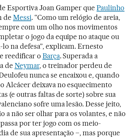
de Esportiva Joan Gamper que
Paulinho
m de
Messi
. “Como um relógio de areia,
 sempre com um olho nos movimentos
mpletar o jogo da equipe no ataque ou
lo na defesa”, explicam. Ernesto
e reedificar o
Barça
. Superada a
da de
Neymar
, o treinador perdeu de
Deulofeu nunca se encaixou e, quando
co Alcácer deixava no esquecimento
as (e outras faltas de sorte) sobre sua
valenciano sofre uma lesão. Desse jeito,
 a não ser olhar para os volantes, e não
o passa por ter jogo com os meio-
dia de sua apresentação –, mas porque