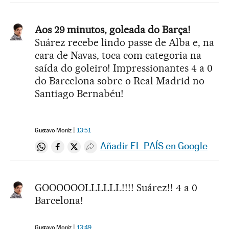
Aos 29 minutos, goleada do Barça!
Suárez recebe lindo passe de Alba e, na
cara de Navas, toca com categoria na
saída do goleiro! Impressionantes 4 a 0
do Barcelona sobre o Real Madrid no
Santiago Bernabéu!
Gustavo Moniz
13:51
Añadir EL PAÍS en Google
Compartir en Whatsapp
Compartir en Facebook
Compartir en Twitter
Desplegar Redes Sociales
GOOOOOOLLLLLL!!!! Suárez!! 4 a 0
Barcelona!
Gustavo Moniz
13:49