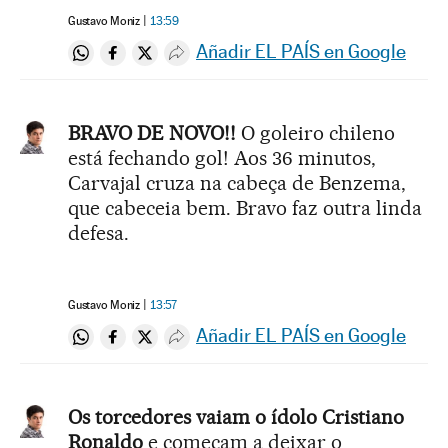
Gustavo Moniz
13:59
Añadir EL PAÍS en Google
Compartir en Whatsapp
Compartir en Facebook
Compartir en Twitter
Desplegar Redes Sociales
BRAVO DE NOVO!!
O goleiro chileno
está fechando gol! Aos 36 minutos,
Carvajal cruza na cabeça de Benzema,
que cabeceia bem. Bravo faz outra linda
defesa.
Gustavo Moniz
13:57
Añadir EL PAÍS en Google
Compartir en Whatsapp
Compartir en Facebook
Compartir en Twitter
Desplegar Redes Sociales
Os torcedores vaiam o ídolo Cristiano
Ronaldo
e começam a deixar o