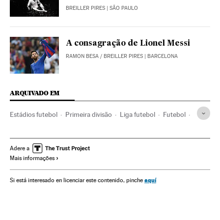
BREILLER PIRES
| SÃO PAULO
A consagração de Lionel Messi
RAMON BESA
/
BREILLER PIRES
| BARCELONA
ARQUIVADO EM
Estádios futebol
Primeira divisão
Liga futebol
Futebol
Times esportes
Instalações esportivas
Organizações desportivas
Competições
Esportes
Adere a
Mais informações
Espanha
Cristiano Ronaldo
Luis Suárez
Estadio Santiago Bernabéu
Neymar
Lionel Messi
aquí
Si está interesado en licenciar este contenido, pinche
Karim Benzema
Campeonato espanhol
Real Madrid
FC Barcelona