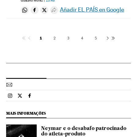
Gustavo Moniz
13:48
Añadir EL PAÍS en Google
Compartir en Whatsapp
Compartir en Facebook
Compartir en Twitter
Desplegar Redes Sociales
1
2
3
4
5
Esportes El País Brasil en Instagram
Esportes El País Brasil en Twitter
Esportes El País Brasil en Facebook
MAIS INFORMAÇÕES
Neymar e o desabafo patrocinado
do atleta-produto