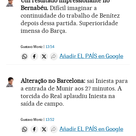
Um resultado impressionante no
Bernabéu.
Difícil imaginar a
continuidade do trabalho de Benítez
depois dessa partida. Superioridade
imensa do Barça.
Gustavo Moniz
13:54
Añadir EL PAÍS en Google
Compartir en Whatsapp
Compartir en Facebook
Compartir en Twitter
Desplegar Redes Sociales
Alteração no Barcelona:
sai Iniesta para
a entrada de Munir aos 27 minutos. A
torcida do Real aplaudiu Iniesta na
saída de campo.
Gustavo Moniz
13:52
Añadir EL PAÍS en Google
Compartir en Whatsapp
Compartir en Facebook
Compartir en Twitter
Desplegar Redes Sociales