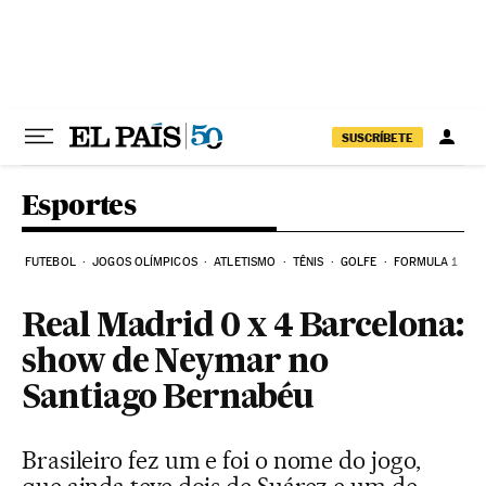
Pular para o conteúdo
SUSCRÍBETE
Esportes
FUTEBOL
JOGOS OLÍMPICOS
ATLETISMO
TÊNIS
GOLFE
FORMULA 1
Real Madrid 0 x 4 Barcelona:
show de Neymar no
Santiago Bernabéu
Brasileiro fez um e foi o nome do jogo,