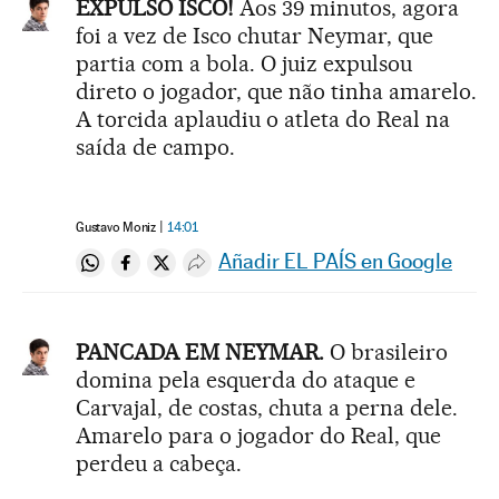
EXPULSO ISCO!
Aos 39 minutos, agora
foi a vez de Isco chutar Neymar, que
partia com a bola. O juiz expulsou
direto o jogador, que não tinha amarelo.
A torcida aplaudiu o atleta do Real na
saída de campo.
Gustavo Moniz
14:01
Añadir EL PAÍS en Google
Compartir en Whatsapp
Compartir en Facebook
Compartir en Twitter
Desplegar Redes Sociales
PANCADA EM NEYMAR.
O brasileiro
domina pela esquerda do ataque e
Carvajal, de costas, chuta a perna dele.
Amarelo para o jogador do Real, que
perdeu a cabeça.