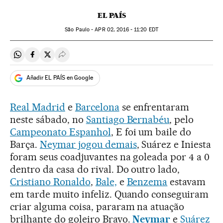
EL PAÍS
São Paulo -
APR
02, 2016 - 11:20
EDT
Compartir en Whatsapp
Compartir en Facebook
Compartir en Twitter
Desplegar Redes Sociales
Añadir EL PAÍS en Google
Real Madrid
e
Barcelona
se enfrentaram
neste sábado, no
Santiago Bernabéu
, pelo
Campeonato Espanhol
, E foi um baile do
Barça.
Neymar jogou demais
, Suárez e Iniesta
foram seus coadjuvantes na goleada por 4 a 0
dentro da casa do rival. Do outro lado,
Cristiano Ronaldo
,
Bale,
e
Benzema
estavam
em tarde muito infeliz. Quando conseguiram
criar alguma coisa, pararam na atuação
brilhante do goleiro Bravo.
Neymar
e
Suárez