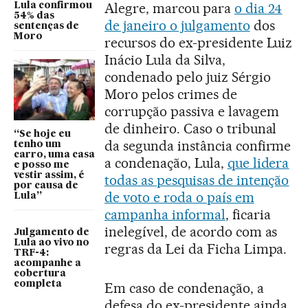
Alegre, marcou para
o dia 24
Lula confirmou
54% das
de janeiro o julgamento
dos
sentenças de
Moro
recursos do ex-presidente Luiz
Inácio Lula da Silva,
condenado pelo juiz Sérgio
Moro pelos crimes de
corrupção passiva e lavagem
de dinheiro. Caso o tribunal
“Se hoje eu
da segunda instância confirme
tenho um
carro, uma casa
a condenação, Lula,
que lidera
e posso me
vestir assim, é
todas as pesquisas de intenção
por causa de
de voto e roda o país em
Lula”
campanha informal
, ficaria
inelegível, de acordo com as
Julgamento de
Lula ao vivo no
regras da Lei da Ficha Limpa.
TRF-4:
acompanhe a
cobertura
completa
Em caso de condenação, a
defesa do ex-presidente ainda