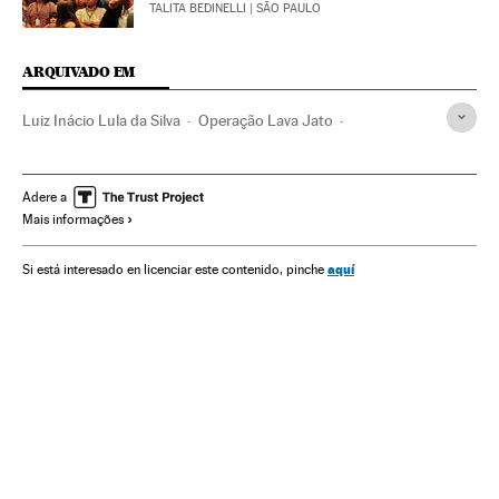
TALITA BEDINELLI
| SÃO PAULO
ARQUIVADO EM
Luiz Inácio Lula da Silva
Operação Lava Jato
Partido dos Trabalhadores
Investigação policial
Caso Petrobras
Polícia Federal
Petrobras
Adere a
Mais informações
Lavagem dinheiro
Financiamento ilegal
Subornos
Financiamento partidos
Caixa dois
Corrupção política
aquí
Si está interesado en licenciar este contenido, pinche
Delitos fiscais
Brasil
Polícia
Corrupção
Partidos políticos
América Latina
América do Sul
Força segurança
Empresas
América
Delitos
Economia