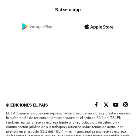
Baixe o app
©
EDICIONES EL PAÍS
EL PAÍS BRASIL EN
EL PAÍS BRASI
EL PAÍS B
EL PA
EL PAÍS ejerce la oposición expresa frente al uso de sus obras y prestaciones en
la elaboración de revistas de prensa prevista en el artículo 32.1 del TRLPI;
también realiza la reserva expresa frente a la reproducción, distribución y
comunicación pública de sus trabajos y artículos sobre temas de actualidad
prevista en el artículo 33.1 del TRLPI; y, asimismo, realiza una reserva expresa