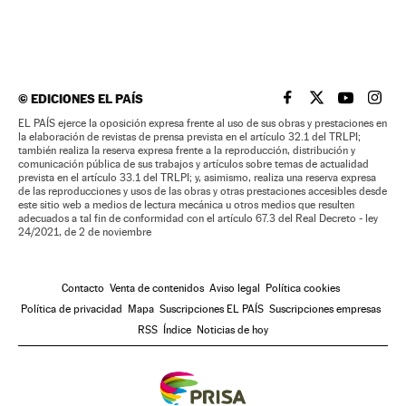
©
EDICIONES EL PAÍS
EL PAÍS BRASIL EN
EL PAÍS BRASI
EL PAÍS B
EL PA
EL PAÍS ejerce la oposición expresa frente al uso de sus obras y prestaciones en
la elaboración de revistas de prensa prevista en el artículo 32.1 del TRLPI;
también realiza la reserva expresa frente a la reproducción, distribución y
comunicación pública de sus trabajos y artículos sobre temas de actualidad
prevista en el artículo 33.1 del TRLPI; y, asimismo, realiza una reserva expresa
de las reproducciones y usos de las obras y otras prestaciones accesibles desde
este sitio web a medios de lectura mecánica u otros medios que resulten
adecuados a tal fin de conformidad con el artículo 67.3 del Real Decreto - ley
24/2021, de 2 de noviembre
Contacto
Venta de contenidos
Aviso legal
Política cookies
Política de privacidad
Mapa
Suscripciones EL PAÍS
Suscripciones empresas
RSS
Índice
Noticias de hoy