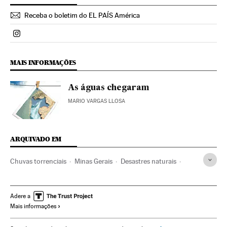
Receba o boletim do EL PAÍS América
Politica El País Brasil en Instagram
MAIS INFORMAÇÕES
As águas chegaram
MARIO VARGAS LLOSA
ARQUIVADO EM
Chuvas torrenciais
Minas Gerais
Desastres naturais
Brasil
Desastres
América do Sul
América Latina
Acontecimentos
América
Chuva
Precipitações
Adere a
Mais informações
Meteorologia