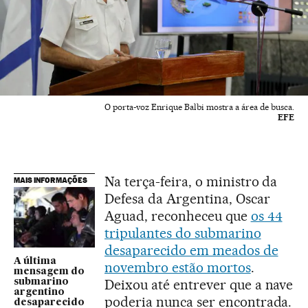
O porta-voz Enrique Balbi mostra a área de busca.
EFE
Na terça-feira, o ministro da
MAIS INFORMAÇÕES
Defesa da Argentina, Oscar
Aguad, reconheceu que
os 44
tripulantes do submarino
desaparecido em meados de
A última
novembro estão mortos
.
mensagem do
Deixou até entrever que a nave
submarino
argentino
poderia nunca ser encontrada.
desaparecido