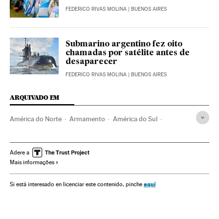
FEDERICO RIVAS MOLINA
| BUENOS AIRES
Submarino argentino fez oito
chamadas por satélite antes de
desaparecer
FEDERICO RIVAS MOLINA
| BUENOS AIRES
ARQUIVADO EM
América do Norte
Armamento
América do Sul
América Latina
Acontecimentos
Defesa
América
Transporte
Argentina
Salvamento marítimo
Adere a
Mais informações
Submarinos
Segurança marítima
Serviços emergência
Emergências
Estados Unidos
Transporte militar
aquí
Si está interesado en licenciar este contenido, pinche
Transporte marítimo