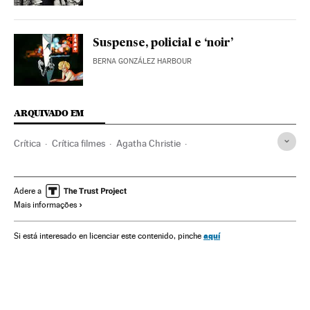
Suspense, policial e ‘noir’
BERNA GONZÁLEZ HARBOUR
ARQUIVADO EM
Crítica
Crítica filmes
Agatha Christie
Kenneth Branagh
Michelle Pfeiffer
Johnny Depp
Daisy Ridley
Filmes suspense
Estreias filmes
Filmes
Adere a
Mais informações
Cinema
Literatura
Cultura
aquí
Si está interesado en licenciar este contenido, pinche