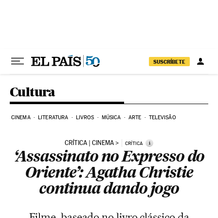
Pular para o conteúdo
SUSCRÍBETE
Cultura
CINEMA
LITERATURA
LIVROS
MÚSICA
ARTE
TELEVISÃO
CRÍTICA | CINEMA
i
CRÍTICA
‘Assassinato no Expresso do
Oriente’: Agatha Christie
continua dando jogo
Filme, baseado no livro clássico da