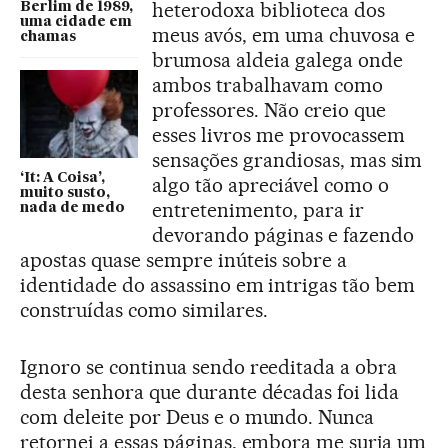
heterodoxa biblioteca dos
Berlim de 1989,
uma cidade em
meus avós, em uma chuvosa e
chamas
brumosa aldeia galega onde
ambos trabalhavam como
professores. Não creio que
esses livros me provocassem
sensações grandiosas, mas sim
‘It: A Coisa’,
algo tão apreciável como o
muito susto,
entretenimento, para ir
nada de medo
devorando páginas e fazendo
apostas quase sempre inúteis sobre a
identidade do assassino em intrigas tão bem
construídas como similares.
Ignoro se continua sendo reeditada a obra
desta senhora que durante décadas foi lida
com deleite por Deus e o mundo. Nunca
retornei a essas páginas, embora me surja um