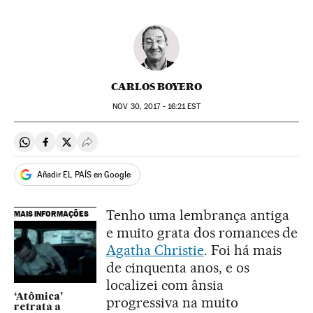
CARLOS BOYERO
NOV
30, 2017 - 16:21
EST
Compartir en Whatsapp
Compartir en Facebook
Compartir en Twitter
Desplegar Redes Sociales
Añadir EL PAÍS en Google
Tenho uma lembrança antiga
MAIS INFORMAÇÕES
e muito grata dos romances de
Agatha Christie
. Foi há mais
de cinquenta anos, e os
localizei com ânsia
‘Atômica’
progressiva na muito
retrata a