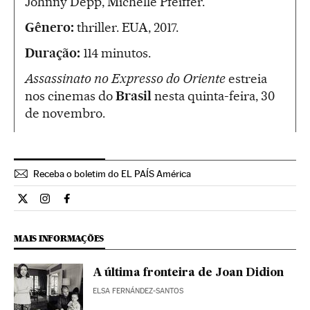
Johnny Depp, Michelle Pfeiffer.
Gênero:
thriller. EUA, 2017.
Duração:
114 minutos.
Assassinato no Expresso do Oriente
estreia
nos cinemas do
Brasil
nesta quinta-feira, 30
de novembro.
Receba o boletim do EL PAÍS América
Cultura El País Brasil en Twitter
Cultura El País Brasil en Instagram
Cultura El País Brasil en Facebook
MAIS INFORMAÇÕES
A última fronteira de Joan Didion
ELSA FERNÁNDEZ-SANTOS