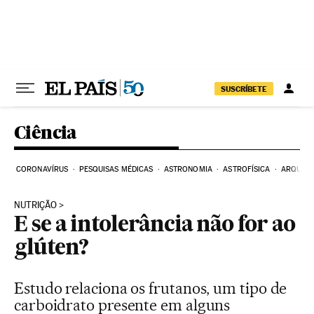
Pular para o conteúdo
SUSCRÍBETE
Ciência
CORONAVÍRUS
PESQUISAS MÉDICAS
ASTRONOMIA
ASTROFÍSICA
ARQUEO
NUTRIÇÃO
E se a intolerância não for ao
glúten?
Estudo relaciona os frutanos, um tipo de
carboidrato presente em alguns