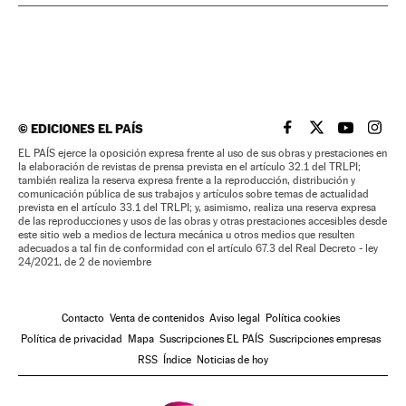
©
EDICIONES EL PAÍS
EL PAÍS BRASIL EN
EL PAÍS BRASI
EL PAÍS B
EL PA
EL PAÍS ejerce la oposición expresa frente al uso de sus obras y prestaciones en
la elaboración de revistas de prensa prevista en el artículo 32.1 del TRLPI;
también realiza la reserva expresa frente a la reproducción, distribución y
comunicación pública de sus trabajos y artículos sobre temas de actualidad
prevista en el artículo 33.1 del TRLPI; y, asimismo, realiza una reserva expresa
de las reproducciones y usos de las obras y otras prestaciones accesibles desde
este sitio web a medios de lectura mecánica u otros medios que resulten
adecuados a tal fin de conformidad con el artículo 67.3 del Real Decreto - ley
24/2021, de 2 de noviembre
Contacto
Venta de contenidos
Aviso legal
Política cookies
Política de privacidad
Mapa
Suscripciones EL PAÍS
Suscripciones empresas
RSS
Índice
Noticias de hoy