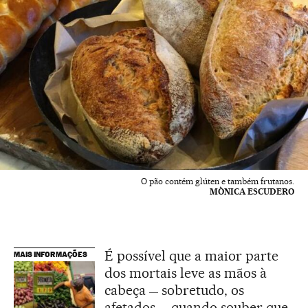
O pão contém glúten e também frutanos.
MÒNICA ESCUDERO
É possível que a maior parte
MAIS INFORMAÇÕES
dos mortais leve as mãos à
cabeça
sobretudo, os
—
afetados
quando souber que