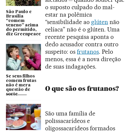
—
o suposto culpado do mal-
São Paulo e
estar na polêmica
Brasília
“sensibilidade ao
glúten
não
“comem
veneno” acima
celíaca” não é o glúten. Uma
do permitido,
diz Greenpeace
recente pesquisa aponta o
dedo acusador contra outro
suspeito: os
frutanos
. Pelo
menos, essa é a nova direção
de suas indagações.
Se seus filhos
comem frutas
não é mera
O que são os frutanos?
questão de
sorte
São uma família de
polissacarídeos e
oligossacarídeos formados