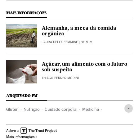
MAIS INFORMAÇÕES
Alemanha, a meca da comida
orgânica
LAURA DELLE FEMMINE
| BERLIM
Açúcar, um alimento com o futuro
sob suspeita
THIAGO FERRER MORINI
ARQUIVADO EM
Gluten
Nutrição
Cuidado corporal
Medicina
Bem-estar
Saúde
Alimentação
El Comidista
Adere a
Mais informações