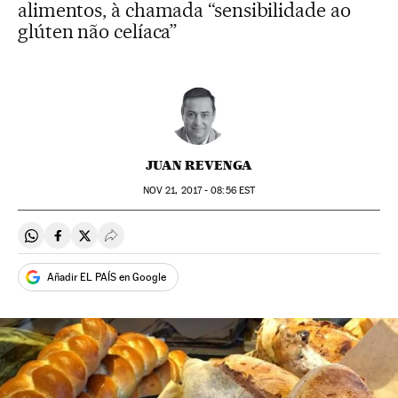
alimentos, à chamada “sensibilidade ao
glúten não celíaca”
JUAN REVENGA
NOV
21, 2017 - 08:56
EST
Compartir en Whatsapp
Compartir en Facebook
Compartir en Twitter
Desplegar Redes Sociales
Añadir EL PAÍS en Google