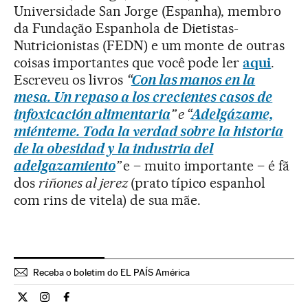
Universidade San Jorge (Espanha), membro
da Fundação Espanhola de Dietistas-
Nutricionistas (FEDN) e um monte de outras
coisas importantes que você pode ler
aqui
.
Escreveu os livros
“
Con las manos en la
mesa
. Un repaso a los crecientes casos de
infoxicación alimentaria
” e “
Adelgázame,
miénteme
. Toda la verdad sobre la historia
de la obesidad y la industria del
adelgazamiento
”
e – muito importante – é fã
dos
riñones al jerez
(prato típico espanhol
com rins de vitela) de sua mãe.
Receba o boletim do EL PAÍS América
Ciencia El País Brasil en Twitter
Ciencia El País Brasil en Instagram
Ciencia El País Brasil en Facebook