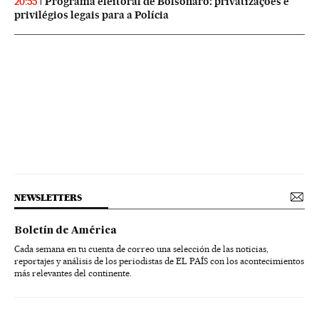
Programa eleitoral de Bolsonaro: privatizações e
20:55
privilégios legais para a Polícia
NEWSLETTERS
Boletín de América
Cada semana en tu cuenta de correo una selección de las noticias,
reportajes y análisis de los periodistas de EL PAÍS con los acontecimientos
más relevantes del continente.