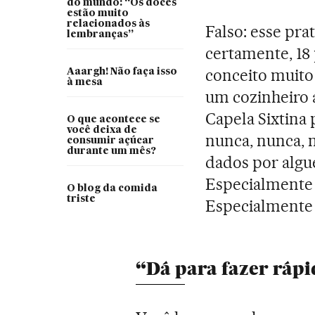
do mundo: “Os doces
estão muito
relacionados às
Falso: esse pra
lembranças”
certamente, 18 
conceito muito 
Aaargh! Não faça isso
à mesa
um cozinheiro 
Capela Sixtina 
O que acontece se
você deixa de
nunca, nunca, n
consumir açúcar
durante um mês?
dados por algu
Especialmente 
O blog da comida
triste
Especialmente 
“Dá para fazer rápi