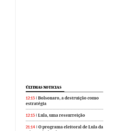
ÚLTIMAS NOTICIAS
Bolsonaro, a destruição como
12:15
estratégia
Lula, uma ressurreição
12:15
O programa eleitoral de Lula da
21:14