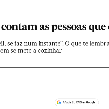
 contam as pessoas que
cil, se faz num instante”. O que te lembr
uem se mete a cozinhar
Añadir EL PAÍS en Google
ales