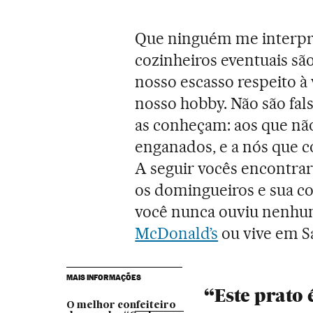
Que ninguém me interpre
cozinheiros eventuais sã
nosso escasso respeito à
nosso hobby. Não são fal
as conheçam: aos que nã
enganados, e a nós que 
A seguir vocês encontrar
os domingueiros e sua co
você nunca ouviu nenhu
McDonald’s
ou vive em S
MAIS INFORMAÇÕES
“Este prato 
O melhor confeiteiro