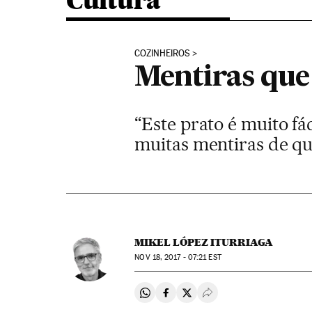
Cultura
COZINHEIROS
Mentiras que
“Este prato é muito fá
muitas mentiras de q
MIKEL LÓPEZ ITURRIAGA
NOV
18, 2017 - 07:21
EST
Compartir en Whatsapp
Compartir en Facebook
Compartir en Twitter
Desplegar Redes Soci