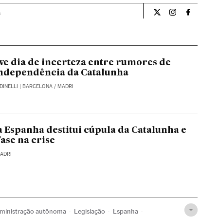
a
Internacional El Pa
Internacional
Internac
ve dia de incerteza entre rumores de
independência da Catalunha
EDINELLI
| BARCELONA / MADRI
 Espanha destitui cúpula da Catalunha e
ase na crise
MADRI
ministração autônoma
Legislação
Espanha