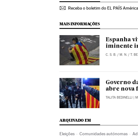
Receba o boletim do EL PAÍS Améric
MAIS INFORMAÇÕES
Espanha vi
iminente 
C. S. B.
/
M. N.
/
T. B
Governo da
abre nova f
TALITA BEDINELLI
| 
ARQUIVADO EM
Eleições
Comunidades autónomas
Ad