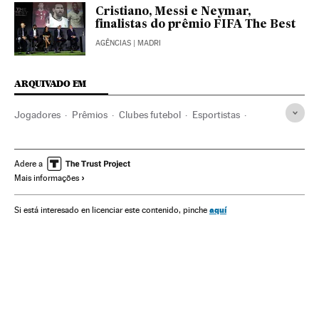
Cristiano, Messi e Neymar,
finalistas do prêmio FIFA The Best
AGÊNCIAS
| MADRI
ARQUIVADO EM
Jogadores
Prêmios
Clubes futebol
Esportistas
Times esportes
Futebol
Organizações desportivas
Esportes
Eventos
Sociedade
Cristiano Ronaldo
Adere a
Mais informações
FIFA World Player
Premios The Best FIFA
Lionel Messi
Neymar
Jogador futebol
FIFA
Prêmios esportivos
aquí
Si está interesado en licenciar este contenido, pinche
Real Madrid