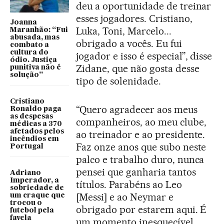
deu a oportunidade de treinar
esses jogadores. Cristiano,
Joanna
Luka, Toni, Marcelo...
Maranhão: “Fui
abusada, mas
obrigado a vocês. Eu fui
combato a
cultura do
jogador e isso é especial”, disse
ódio. Justiça
Zidane, que não gosta desse
punitiva não é
solução”
tipo de solenidade.
Cristiano
“Quero agradecer aos meus
Ronaldo paga
as despesas
companheiros, ao meu clube,
médicas a 370
afetados pelos
ao treinador e ao presidente.
incêndios em
Faz onze anos que subo neste
Portugal
palco e trabalho duro, nunca
pensei que ganharia tantos
Adriano
Imperador, a
títulos. Parabéns ao Leo
sobriedade de
[Messi] e ao Neymar e
um craque que
trocou o
obrigado por estarem aqui. É
futebol pela
favela
um momento inesquecível,