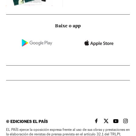
Baixe o app
©
EDICIONES EL PAÍS
EL PAÍS BRASIL EN
EL PAÍS BRASI
EL PAÍS B
EL PA
EL PAÍS ejerce la oposición expresa frente al uso de sus obras y prestaciones en
la elaboración de revistas de prensa prevista en el artículo 32.1 del TRLPI;