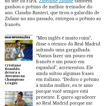
no site da FIFA.
Zinedine Zidane
também
ganhou o prêmio de melhor treinador do
ano. Claudio Ranieri, que tirou o galardão de
Zidane no ano passado, entregou o prêmio ao
francês.
“Meu inglês é muito ruim”,
MAIS INFORMAÇÕES
disse o técnico do Real Madrid
soltando uma gargalhada.
“Vamos fazer um pouco em
francês e um pouco em
Cristiano
espanhol”, acrescentou. Ele
Ronaldo
ainda soltou algumas frases
devora a
Juventus na
em italiano. “Dedico o prêmio
Champions
League
à minha mulher, eu te amo
porque você sempre está
presente. E quero agradecer
ao Real Madrid porque me