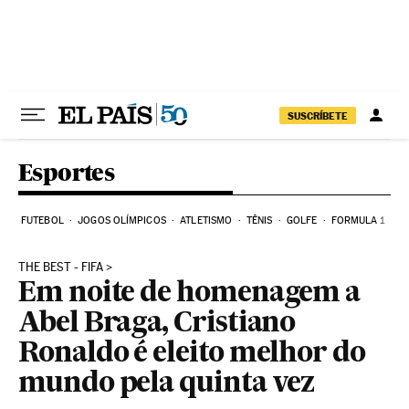
Pular para o conteúdo
SUSCRÍBETE
Esportes
FUTEBOL
JOGOS OLÍMPICOS
ATLETISMO
TÊNIS
GOLFE
FORMULA 1
THE BEST - FIFA
Em noite de homenagem a
Abel Braga, Cristiano
Ronaldo é eleito melhor do
mundo pela quinta vez