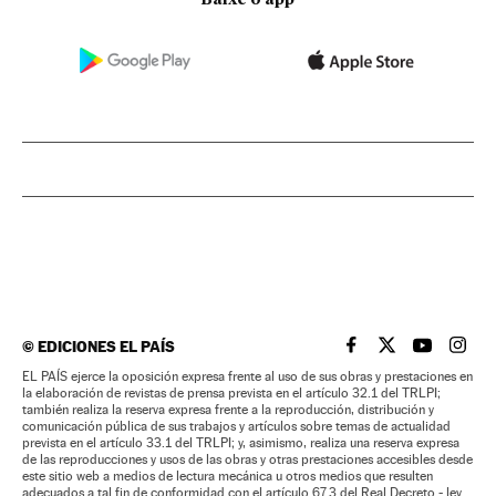
©
EDICIONES EL PAÍS
EL PAÍS BRASIL EN
EL PAÍS BRASI
EL PAÍS B
EL PA
EL PAÍS ejerce la oposición expresa frente al uso de sus obras y prestaciones en
la elaboración de revistas de prensa prevista en el artículo 32.1 del TRLPI;
también realiza la reserva expresa frente a la reproducción, distribución y
comunicación pública de sus trabajos y artículos sobre temas de actualidad
prevista en el artículo 33.1 del TRLPI; y, asimismo, realiza una reserva expresa
de las reproducciones y usos de las obras y otras prestaciones accesibles desde
este sitio web a medios de lectura mecánica u otros medios que resulten
adecuados a tal fin de conformidad con el artículo 67.3 del Real Decreto - ley