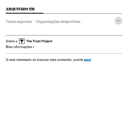
ARQUIVADO EM
Times esportes
Organizações desportivas
Cristiano Ronaldo
Zinedine Zidane
Campeonato espanhol
Real Madrid
Primeira divisão
Adere a
Mais informações
La Liga
Liga futebol
Champions League 2016/2017
Champions League
Futebol
Competições
Esportes
aquí
Si está interesado en licenciar este contenido, pinche