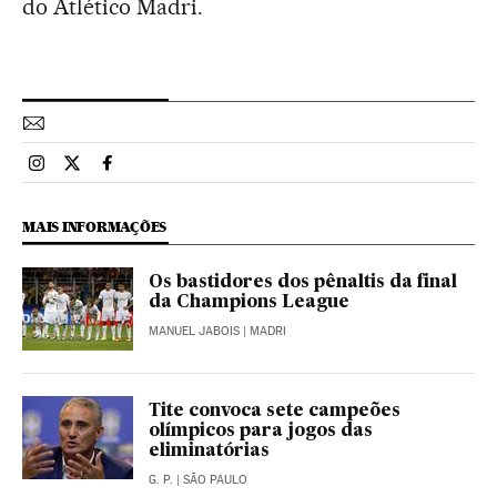
do Atlético Madri.
Esportes El País Brasil en Instagram
Esportes El País Brasil en Twitter
Esportes El País Brasil en Facebook
MAIS INFORMAÇÕES
Os bastidores dos pênaltis da final
da Champions League
MANUEL JABOIS
| MADRI
Tite convoca sete campeões
olímpicos para jogos das
eliminatórias
G. P.
| SÃO PAULO