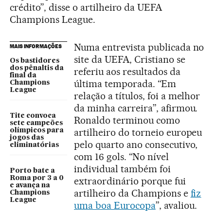
crédito”, disse o artilheiro da UEFA
Champions League.
Numa entrevista publicada no
MAIS INFORMAÇÕES
site da UEFA, Cristiano se
Os bastidores
dos pênaltis da
referiu aos resultados da
final da
última temporada. “Em
Champions
League
relação a títulos, foi a melhor
da minha carreira”, afirmou.
Tite convoca
Ronaldo terminou como
sete campeões
artilheiro do torneio europeu
olímpicos para
jogos das
pelo quarto ano consecutivo,
eliminatórias
com 16 gols. “No nível
individual também foi
Porto bate a
Roma por 3 a 0
extraordinário porque fui
e avança na
artilheiro da Champions e
fiz
Champions
League
uma boa Eurocopa
”, avaliou.