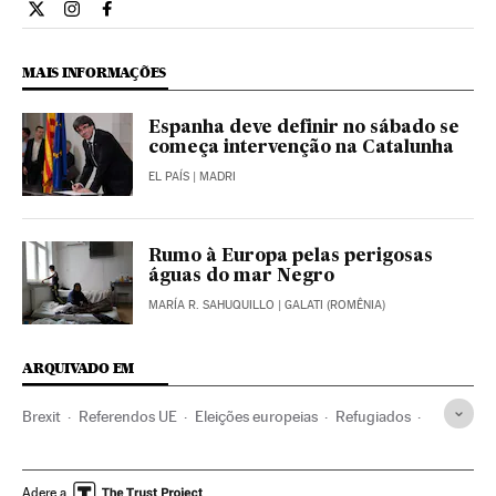
Internacional El País Brasil en Twitter
Internacional El País Brasil en Instagram
Internacional El País Brasil en Facebook
MAIS INFORMAÇÕES
Espanha deve definir no sábado se
começa intervenção na Catalunha
EL PAÍS
| MADRI
Rumo à Europa pelas perigosas
águas do mar Negro
MARÍA R. SAHUQUILLO
| GALATI (ROMÊNIA)
ARQUIVADO EM
Brexit
Referendos UE
Eleições europeias
Refugiados
Catalunha
Referendo
Vítimas guerra
Eleições
União Europeia
Europa
Organizações internacionais
Adere a