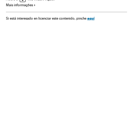
Mais informações
Conflitos
Relações exteriores
Espanha
Política
Reino Unido
aquí
Si está interesado en licenciar este contenido, pinche