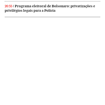
Programa eleitoral de Bolsonaro: privatizações e
20:55
privilégios legais para a Polícia
NEWSLETTERS
Boletín de América
Cada semana en tu cuenta de correo una selección de las noticias,
reportajes y análisis de los periodistas de EL PAÍS con los acontecimientos
más relevantes del continente.