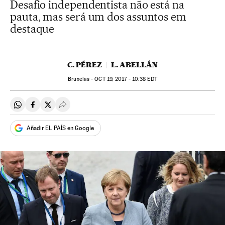
Desafio independentista não está na
pauta, mas será um dos assuntos em
destaque
C. PÉREZ
L. ABELLÁN
Bruxelas -
OCT
19, 2017 - 10:38
EDT
Compartir en Whatsapp
Compartir en Facebook
Compartir en Twitter
Desplegar Redes Sociales
Añadir EL PAÍS en Google