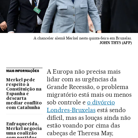
A chanceler alemã Merkel nesta quinta-feira em Bruxelas.
JOHN THYS (AFP)
A Europa não precisa mais
MAIS INFORMAÇÕES
lidar com as urgências da
Merkel pede
respeito à
Grande Recessão, o problema
Constituição na
migratório está mais ou menos
Espanha e
descarta
sob controle e
o divórcio
mediar conflito
com Catalunha
Londres-Bruxelas
está sendo
difícil, mas as louças ainda não
estão voando por cima das
Enfraquecida,
Merkel negocia
cabeças de Theresa May,
uma coalizão