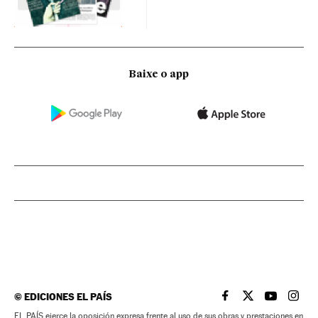
Baixe o app
©
EDICIONES EL PAÍS
EL PAÍS BRASIL EN
EL PAÍS BRASI
EL PAÍS B
EL PA
EL PAÍS ejerce la oposición expresa frente al uso de sus obras y prestaciones en