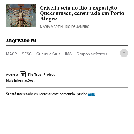
Crivella veta no Rio a exposição
Queermuseu, censurada em Porto
Alegre
MARÍA MARTÍN
| RIO DE JANEIRO
ARQUIVADO EM
MASP
SESC
Guerrilla Girls
IMS
Grupos artísticos
São Paulo
Estado São Paulo
Centros culturais
Redes sociais
Museus
Exposições
Adere a
Mais informações
Instituições culturais
Brasil
Agenda cultural
Agenda
América Latina
América do Sul
Arquitetura
Lazer
aquí
Si está interesado en licenciar este contenido, pinche
Internet
Eventos
América
Cultura
Estilo vida
Telecomunicações
Prazeres
El País Brasil en Flipboard