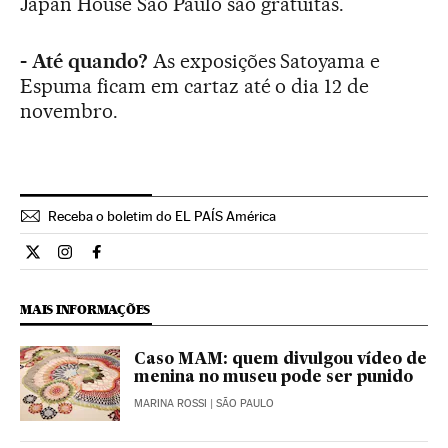
Japan House São Paulo são gratuitas.
- Até quando?
As exposições Satoyama e
Espuma ficam em cartaz até o dia 12 de
novembro.
Receba o boletim do EL PAÍS América
Cultura El País Brasil en Twitter
Cultura El País Brasil en Instagram
Cultura El País Brasil en Facebook
MAIS INFORMAÇÕES
Caso MAM: quem divulgou vídeo de
menina no museu pode ser punido
MARINA ROSSI
| SÃO PAULO