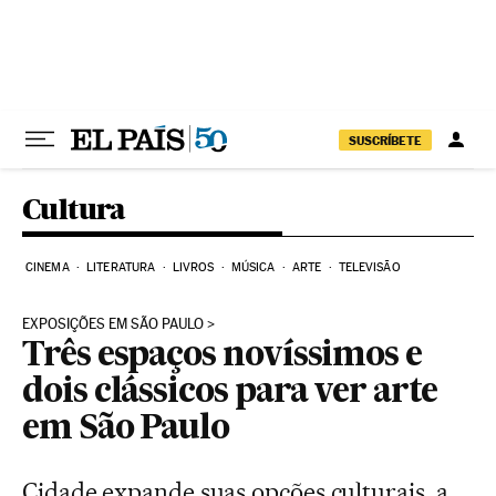
Pular para o conteúdo
SUSCRÍBETE
Cultura
CINEMA
LITERATURA
LIVROS
MÚSICA
ARTE
TELEVISÃO
EXPOSIÇÕES EM SÃO PAULO
Três espaços novíssimos e
dois clássicos para ver arte
em São Paulo
Cidade expande suas opções culturais, a