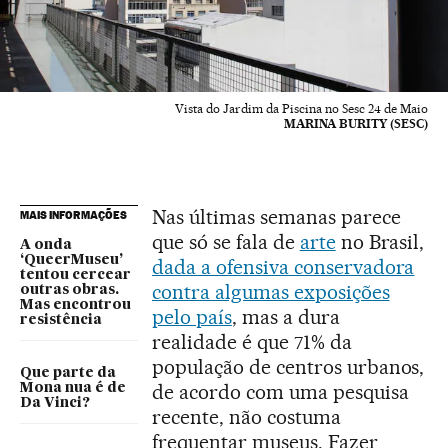
Vista do Jardim da Piscina no Sesc 24 de Maio
MARINA BURITY (SESC)
Nas últimas semanas parece
MAIS INFORMAÇÕES
que só se fala de
arte
no Brasil,
A onda
‘QueerMuseu’
dada a ofensiva conservadora
tentou cercear
contra algumas exposições
outras obras.
Mas encontrou
pelo país
, mas a dura
resistência
realidade é que 71% da
população de centros urbanos,
Que parte da
de acordo com uma pesquisa
Mona nua é de
Da Vinci?
recente, não costuma
frequentar museus. Fazer