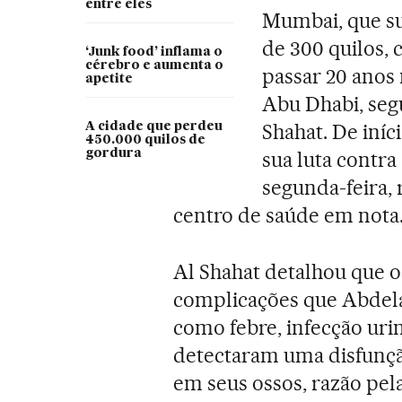
entre eles
Mumbai, que su
de 300 quilos, 
‘Junk food’ inflama o
cérebro e aumenta o
passar 20 anos 
apetite
Abu Dhabi, segu
Shahat. De iní
A cidade que perdeu
450.000 quilos de
gordura
sua luta contr
segunda-feira, 
centro de saúde em nota
Al Shahat detalhou que o
complicações que Abdelat
como febre, infecção urin
detectaram uma disfunção
em seus ossos, razão pel