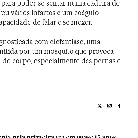
ão para poder se sentar numa cadeira de
freu vários infartos e um coágulo
apacidade de falar e se mexer.
gnosticada com elefantíase, uma
smitida por um mosquito que provoca
do corpo, especialmente das pernas e
a
Internacional El Pa
Internacional
Internac
ta pela primeira vez em quase 15 anos