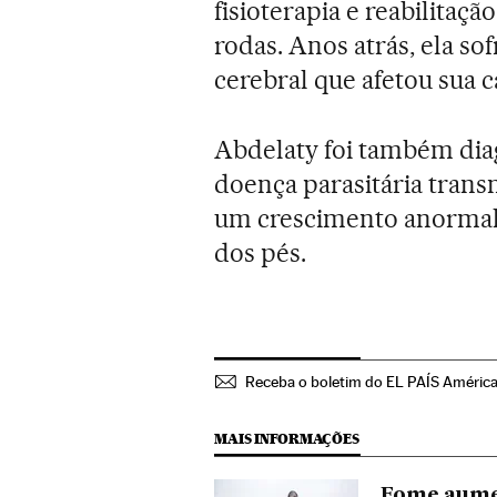
fisioterapia e reabilitaç
rodas. Anos atrás, ela so
cerebral que afetou sua c
Abdelaty foi também dia
doença parasitária tran
um crescimento anormal 
dos pés.
Receba o boletim do EL PAÍS Améric
MAIS INFORMAÇÕES
Fome aumen