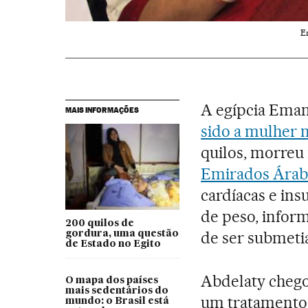
E
A egípcia Ema
MAIS INFORMAÇÕES
sido a mulher
quilos, morreu
Emirados Árab
cardíacas e ins
de peso, infor
200 quilos de
de ser submetia
gordura, uma questão
de Estado no Egito
Abdelaty chego
O mapa dos países
mais sedentários do
um tratamento i
mundo: o Brasil está