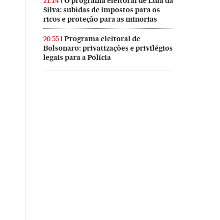
O programa eleitoral de Lula da
21:14
Silva: subidas de impostos para os
ricos e proteção para as minorias
Programa eleitoral de
20:55
Bolsonaro: privatizações e privilégios
legais para a Polícia