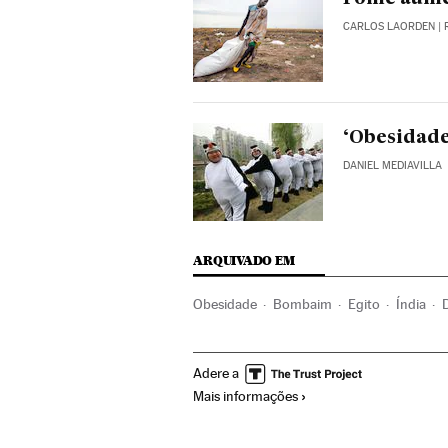
CARLOS LAORDEN
|
‘Obesidade
DANIEL MEDIAVILLA
ARQUIVADO EM
Obesidade
Bombaim
Egito
Índia
Tratamento médico
África
Oriente mé
Adere a
Medicina
Bem-estar
Saúde
Estilo vi
Mais informações