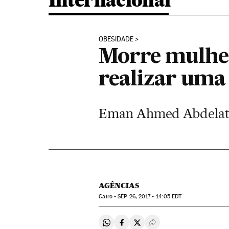
Internacional
OBESIDADE
Morre mulhe
realizar uma 
Eman Ahmed Abdelaty, 
AGÊNCIAS
Cairo -
SEP
26, 2017 - 14:05
EDT
Compartir en Whatsapp
Compartir en Facebook
Compartir en Twitter
Desplegar Redes Soci