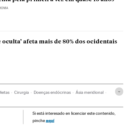
 ROMA
 oculta’ afeta mais de 80% dos ocidentais
Dietas
Cirurgia
Doenças endócrinas
Ásia meridional
dio
Nutrição
Doenças
Ásia
Cuidado corporal
Si está interesado en licenciar este contenido,
da
Mundo Global
Blogs
aquí
pinche