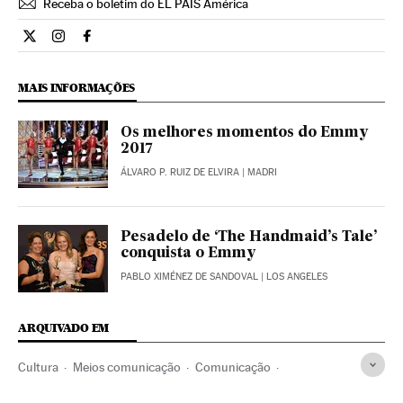
Receba o boletim do EL PAÍS América
Cultura El País Brasil en Twitter
Cultura El País Brasil en Instagram
Cultura El País Brasil en Facebook
MAIS INFORMAÇÕES
Os melhores momentos do Emmy
2017
ÁLVARO P. RUIZ DE ELVIRA
| MADRI
Pesadelo de ‘The Handmaid’s Tale’
conquista o Emmy
PABLO XIMÉNEZ DE SANDOVAL
| LOS ANGELES
ARQUIVADO EM
Cultura
Meios comunicação
Comunicação
Crítica televisão
HBO
Série comédia
Crítica