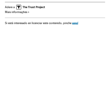
Gêneros séries
Séries tv
Programa tv
Televisão
Adere a
Mais informações
Programação
aquí
Si está interesado en licenciar este contenido, pinche