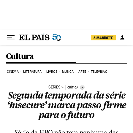
Pular para o conteúdo
SUSCRÍBETE
Cultura
CINEMA
LITERATURA
LIVROS
MÚSICA
ARTE
TELEVISÃO
SÉRIES
i
CRÍTICA
Segunda temporada da série
‘Insecure’ marca passo firme
para o futuro
Série da HBO não tem nenhuma das