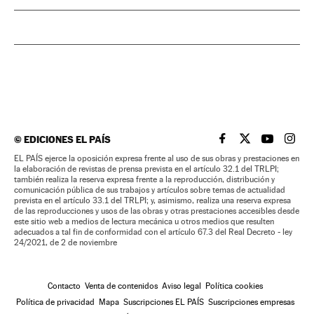
©
EDICIONES EL PAÍS
EL PAÍS BRASIL EN
EL PAÍS BRASI
EL PAÍS B
EL PA
EL PAÍS ejerce la oposición expresa frente al uso de sus obras y prestaciones en
la elaboración de revistas de prensa prevista en el artículo 32.1 del TRLPI;
también realiza la reserva expresa frente a la reproducción, distribución y
comunicación pública de sus trabajos y artículos sobre temas de actualidad
prevista en el artículo 33.1 del TRLPI; y, asimismo, realiza una reserva expresa
de las reproducciones y usos de las obras y otras prestaciones accesibles desde
este sitio web a medios de lectura mecánica u otros medios que resulten
adecuados a tal fin de conformidad con el artículo 67.3 del Real Decreto - ley
24/2021, de 2 de noviembre
Contacto
Venta de contenidos
Aviso legal
Política cookies
Política de privacidad
Mapa
Suscripciones EL PAÍS
Suscripciones empresas