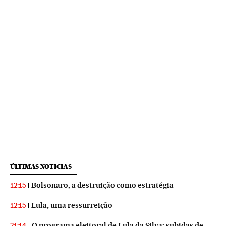
ÚLTIMAS NOTICIAS
Bolsonaro, a destruição como estratégia
12:15
Lula, uma ressurreição
12:15
O programa eleitoral de Lula da Silva: subidas de
21:14