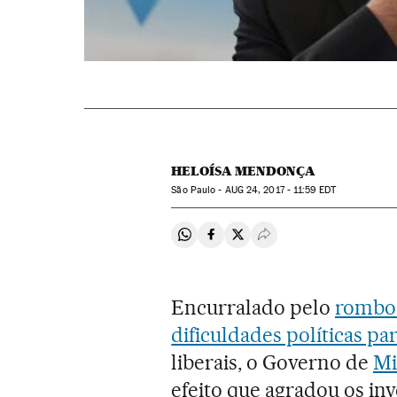
HELOÍSA MENDONÇA
São Paulo -
AUG
24, 2017 - 11:59
EDT
Compartir en Whatsapp
Compartir en Facebook
Compartir en Twitter
Desplegar Redes Soci
Encurralado pelo
rombo 
dificuldades políticas p
liberais, o Governo de
Mi
efeito que agradou os in