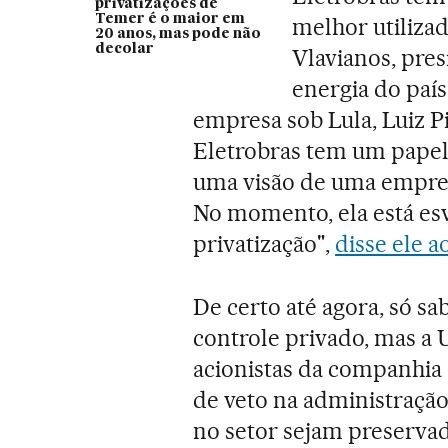
privatizações de
Temer é o maior em
melhor utilizad
20 anos, mas pode não
decolar
Vlavianos, pre
energia do país
empresa sob Lula, Luiz Pi
Eletrobras tem um papel
uma visão de uma empresa 
No momento, ela está esv
privatização",
disse ele a
De certo até agora, só sa
controle privado, mas a
acionistas da companhia
de veto na administração
no setor sejam preserva