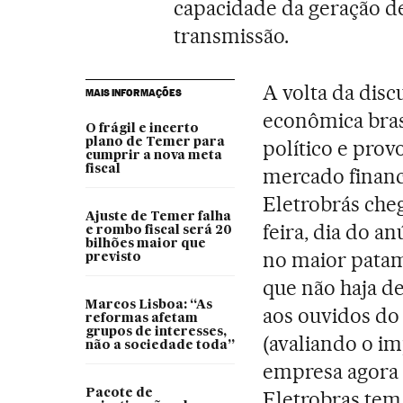
capacidade da geração de
transmissão.
A volta da disc
MAIS INFORMAÇÕES
econômica bras
O frágil e incerto
plano de Temer para
político e pro
cumprir a nova meta
fiscal
mercado financ
Eletrobrás che
Ajuste de Temer falha
feira, dia do an
e rombo fiscal será 20
bilhões maior que
no maior patam
previsto
que não haja d
Marcos Lisboa: “As
aos ouvidos do
reformas afetam
grupos de interesses,
(avaliando o i
não a sociedade toda”
empresa agora 
Pacote de
Eletrobras tem 