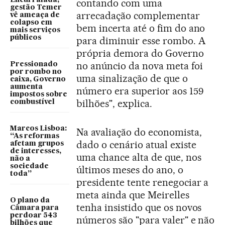
Encurralada,
contando com uma
gestão Temer
arrecadação complementar
vê ameaça de
colapso em
bem incerta até o fim do ano
mais serviços
públicos
para diminuir esse rombo. A
própria demora do Governo
no anúncio da nova meta foi
Pressionado
por rombo no
uma sinalização de que o
caixa, Governo
aumenta
número era superior aos 159
impostos sobre
bilhões", explica.
combustível
Marcos Lisboa:
Na avaliação do economista,
“As reformas
dado o cenário atual existe
afetam grupos
de interesses,
uma chance alta de que, nos
não a
sociedade
últimos meses do ano, o
toda”
presidente tente renegociar a
meta ainda que Meirelles
O plano da
tenha insistido que os novos
Câmara para
perdoar 543
números são "para valer" e não
bilhões que