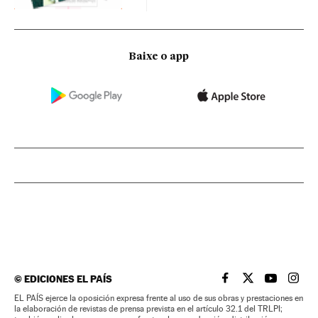
Baixe o app
©
EDICIONES EL PAÍS
EL PAÍS BRASIL EN
EL PAÍS BRASI
EL PAÍS B
EL PA
EL PAÍS ejerce la oposición expresa frente al uso de sus obras y prestaciones en
la elaboración de revistas de prensa prevista en el artículo 32.1 del TRLPI;