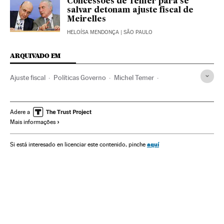
Concessões de Temer para se
salvar detonam ajuste fiscal de
Meirelles
HELOÍSA MENDONÇA
| SÃO PAULO
ARQUIVADO EM
Ajuste fiscal
Políticas Governo
Michel Temer
Política fiscal
Controle Fiscal
Presidente Brasil
Legislação Brasileira
Presidência Brasil
Brasil
Adere a
Mais informações
Política econômica
Despesa pública
Governo Brasil
América do Sul
América Latina
Governo
aquí
Si está interesado en licenciar este contenido, pinche
Finanças públicas
América
Legislação
Administração Estado
Economia
Política
Administração pública
Justiça
Finanças