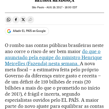
HELOÍSA MENDONÇA
São Paulo -
AUG
19, 2017 - 18:00
EDT
Compartir en Whatsapp
Compartir en Facebook
Compartir en Twitter
Desplegar Redes Sociales
Añadir EL PAÍS en Google
O rombo nas contas públicas brasileiras neste
ano corre o risco de ser bem maior
do que o
anunciado pela equipe do ministro Henrique
Meirelles (Fazenda) nesta semana.
A nova
meta fiscal – a estimativa feita pelo próprio
Governo da diferença entre gasto e receita –
de um déficit de 159 bilhões de reais (20
bilhões a mais do que o prometido no início
de 2017), é frágil e incerta, segundo
especialistas ouvidos pelo EL PAÍS. A maior
parte do novo ajuste para equilibrar as contas