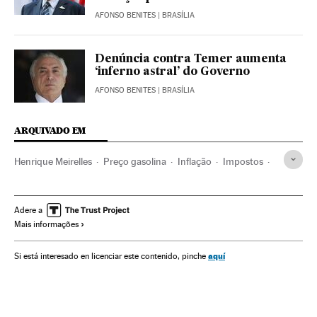
AFONSO BENITES
| BRASÍLIA
Denúncia contra Temer aumenta
‘inferno astral’ do Governo
AFONSO BENITES
| BRASÍLIA
ARQUIVADO EM
Henrique Meirelles
Preço gasolina
Inflação
Impostos
Preço combustíveis
Gasolina
Crises políticas
Michel Temer
Presidente Brasil
Combustíveis
Adere a
Mais informações
Presidência Brasil
Petróleo
Combustíveis fósseis
Mercado energético
Brasil
Governo Brasil
aquí
Si está interesado en licenciar este contenido, pinche
Combustíveis
América Latina
Governo
Energia não renovável
Administração Estado
América