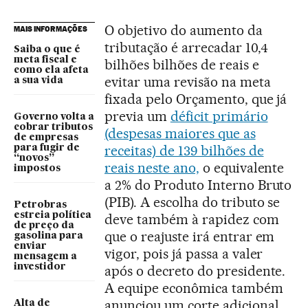
O objetivo do aumento da
MAIS INFORMAÇÕES
tributação é arrecadar 10,4
Saiba o que é
meta fiscal e
bilhões bilhões de reais e
como ela afeta
evitar uma revisão na meta
a sua vida
fixada pelo Orçamento, que já
previa um
déficit primário
Governo volta a
cobrar tributos
(despesas maiores que as
de empresas
receitas) de 139 bilhões de
para fugir de
“novos”
reais neste ano,
o equivalente
impostos
a 2% do Produto Interno Bruto
(PIB). A escolha do tributo se
Petrobras
estreia política
deve também à rapidez com
de preço da
que o reajuste irá entrar em
gasolina para
enviar
vigor, pois já passa a valer
mensagem a
investidor
após o decreto do presidente.
A equipe econômica também
anunciou um corte adicional
Alta de