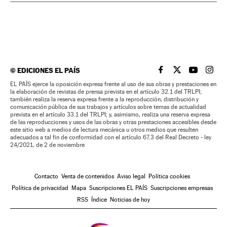
©
EDICIONES EL PAÍS
EL PAÍS BRASIL EN
EL PAÍS BRASI
EL PAÍS B
EL PA
EL PAÍS ejerce la oposición expresa frente al uso de sus obras y prestaciones en
la elaboración de revistas de prensa prevista en el artículo 32.1 del TRLPI;
también realiza la reserva expresa frente a la reproducción, distribución y
comunicación pública de sus trabajos y artículos sobre temas de actualidad
prevista en el artículo 33.1 del TRLPI; y, asimismo, realiza una reserva expresa
de las reproducciones y usos de las obras y otras prestaciones accesibles desde
este sitio web a medios de lectura mecánica u otros medios que resulten
adecuados a tal fin de conformidad con el artículo 67.3 del Real Decreto - ley
24/2021, de 2 de noviembre
Contacto
Venta de contenidos
Aviso legal
Política cookies
Política de privacidad
Mapa
Suscripciones EL PAÍS
Suscripciones empresas
RSS
Índice
Noticias de hoy