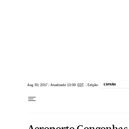
Pular para o conteúdo
ESPAÑA
Aug 30, 2017
|
Atualizado 13:09
EDT
|
Edição:
Aeroporto Congonhas