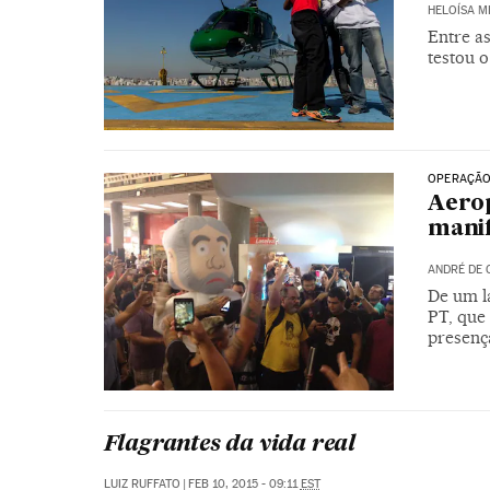
HELOÍSA 
Entre as
testou 
OPERAÇÃO
Aerop
manif
ANDRÉ DE 
De um la
PT, que 
presença
Flagrantes da vida real
LUIZ RUFFATO
|
FEB 10, 2015 - 09:11
EST