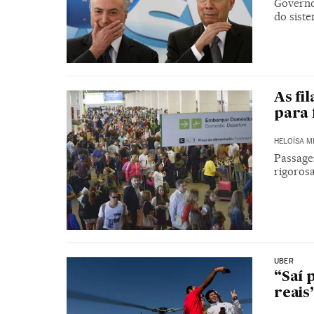
Governo 
do sist
As fi
para 
HELOÍSA 
Passage
rigoros
UBER
“Saí 
reais