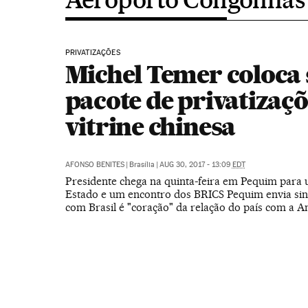
PRIVATIZAÇÕES
Michel Temer coloca 
pacote de privatizaçõ
vitrine chinesa
AFONSO BENITES
|
Brasília
|
AUG 30, 2017 - 13:09
EDT
Presidente chega na quinta-feira em Pequim para u
Estado e um encontro dos BRICS Pequim envia sina
com Brasil é "coração" da relação do país com a A