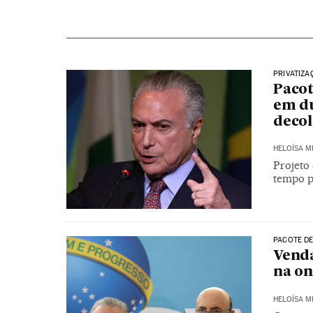
PRIVATIZA
Pacot
em du
decol
HELOÍSA 
Projeto
tempo p
PACOTE DE
Venda
na on
HELOÍSA 