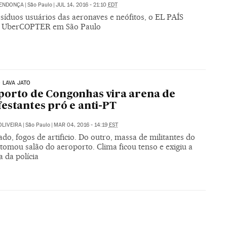
MENDONÇA
|
São Paulo
|
JUL 14, 2016 - 21:10
EDT
síduos usuários das aeronaves e neófitos, o EL PAÍS
o UberCOPTER em São Paulo
 LAVA JATO
orto de Congonhas vira arena de
estantes pró e anti-PT
OLIVEIRA
|
São Paulo
|
MAR 04, 2016 - 14:19
EST
do, fogos de artificio. Do outro, massa de militantes do
tomou salão do aeroporto. Clima ficou tenso e exigiu a
 da polícia