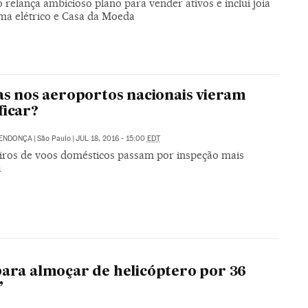
relança ambicioso plano para vender ativos e inclui joia
ema elétrico e Casa da Moeda
las nos aeroportos nacionais vieram
ficar?
MENDONÇA
|
São Paulo
|
JUL 18, 2016 - 15:00
EDT
iros de voos domésticos passam por inspeção mais
a
para almoçar de helicóptero por 36
”