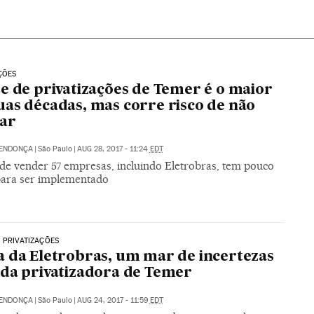
ÇÕES
e de privatizações de Temer é o maior
as décadas, mas corre risco de não
ar
MENDONÇA
|
São Paulo
|
AUG 28, 2017 - 11:24
EDT
 de vender 57 empresas, incluindo Eletrobras, tem pouco
ara ser implementado
 PRIVATIZAÇÕES
 da Eletrobras, um mar de incertezas
da privatizadora de Temer
MENDONÇA
|
São Paulo
|
AUG 24, 2017 - 11:59
EDT