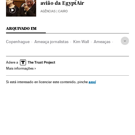
avião da EgyptAir
AGÊNCIAS
| CAIRO
ARQUIVADO EM
Copenhague
Ameaça jornalistas
Kim Wall
Ameaças
Jornalistas
Dinamarca
Submarinos
Naufrágios
Ameaças terroristas
Pessoas desaparecidas
Adere a
Mais informações
Escandinávia
Acidentes marítimos
Jornalismo
Transporte militar
Acidentes
Casos por resolver
aquí
Si está interesado en licenciar este contenido, pinche
Armamento
Assassinatos
Casos judiciais
Defesa
Delitos
Terrorismo
Europa
Acontecimentos
Meios comunicação
Mundo Global
Blogs