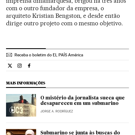
imprensa dinamarquesa, brigou há três anos
com o outro fundador da empresa, o
arquiteto Kristian Bengston, e desde então
dirige outro projeto com o mesmo objetivo.
Receba o boletim do EL PAÍS América
Internacional El País Brasil en Twitter
Internacional El País Brasil en Instagram
Internacional El País Brasil en Facebook
MAIS INFORMAÇÕES
O mistério da jornalista sueca que
desapareceu em um submarino
JORGE A. RODRÍGUEZ
Submarino se junta às buscas do