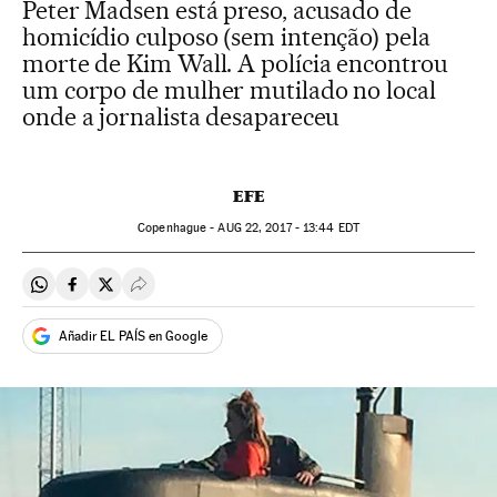
Peter Madsen está preso, acusado de
homicídio culposo (sem intenção) pela
morte de Kim Wall. A polícia encontrou
um corpo de mulher mutilado no local
onde a jornalista desapareceu
EFE
Copenhague -
AUG
22, 2017 - 13:44
EDT
Compartir en Whatsapp
Compartir en Facebook
Compartir en Twitter
Desplegar Redes Sociales
Añadir EL PAÍS en Google