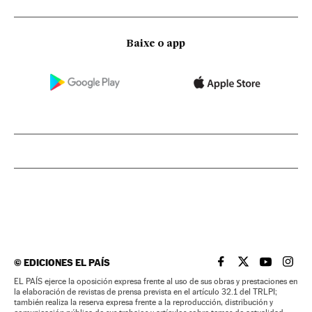
Baixe o app
©
EDICIONES EL PAÍS
EL PAÍS BRASIL EN
EL PAÍS BRASI
EL PAÍS B
EL PA
EL PAÍS ejerce la oposición expresa frente al uso de sus obras y prestaciones en
la elaboración de revistas de prensa prevista en el artículo 32.1 del TRLPI;
también realiza la reserva expresa frente a la reproducción, distribución y