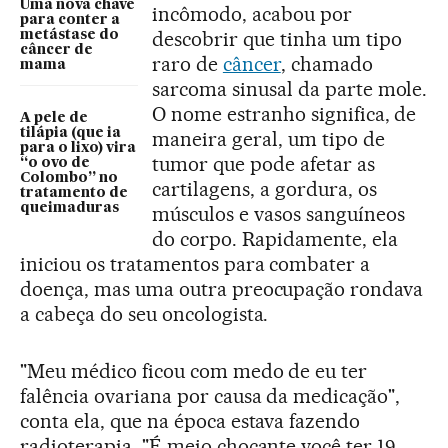
Uma nova chave
incômodo, acabou por
para conter a
descobrir que tinha um tipo
metástase do
câncer de
raro de
câncer
, chamado
mama
sarcoma sinusal da parte mole.
O nome estranho significa, de
A pele de
tilápia (que ia
maneira geral, um tipo de
para o lixo) vira
tumor que pode afetar as
“o ovo de
Colombo” no
cartilagens, a gordura, os
tratamento de
queimaduras
músculos e vasos sanguíneos
do corpo. Rapidamente, ela
iniciou os tratamentos para combater a
doença, mas uma outra preocupação rondava
a cabeça do seu oncologista.
"Meu médico ficou com medo de eu ter
falência ovariana por causa da medicação",
conta ela, que na época estava fazendo
radioterapia. "É meio chocante você ter 19