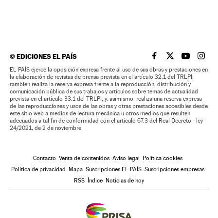
©
EDICIONES EL PAÍS
EL PAÍS BRASIL EN
EL PAÍS BRASI
EL PAÍS B
EL PA
EL PAÍS ejerce la oposición expresa frente al uso de sus obras y prestaciones en
la elaboración de revistas de prensa prevista en el artículo 32.1 del TRLPI;
también realiza la reserva expresa frente a la reproducción, distribución y
comunicación pública de sus trabajos y artículos sobre temas de actualidad
prevista en el artículo 33.1 del TRLPI; y, asimismo, realiza una reserva expresa
de las reproducciones y usos de las obras y otras prestaciones accesibles desde
este sitio web a medios de lectura mecánica u otros medios que resulten
adecuados a tal fin de conformidad con el artículo 67.3 del Real Decreto - ley
24/2021, de 2 de noviembre
Contacto
Venta de contenidos
Aviso legal
Política cookies
Política de privacidad
Mapa
Suscripciones EL PAÍS
Suscripciones empresas
RSS
Índice
Noticias de hoy