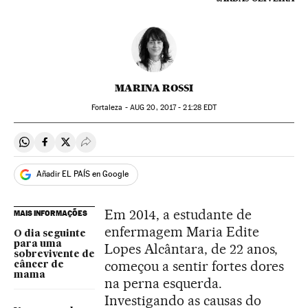
MARINA ROSSI
Fortaleza -
AUG
20, 2017 - 21:28
EDT
Compartir en Whatsapp
Compartir en Facebook
Compartir en Twitter
Desplegar Redes Sociales
Añadir EL PAÍS en Google
Em 2014, a estudante de
MAIS INFORMAÇÕES
enfermagem Maria Edite
O dia seguinte
para uma
Lopes Alcântara, de 22 anos,
sobrevivente de
começou a sentir fortes dores
câncer de
mama
na perna esquerda.
Investigando as causas do