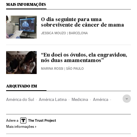
MAIS INFORMAÇÕES
O dia seguinte para uma
sobrevivente de câncer de mama
JESSICA MOUZO
| BARCELONA
“Eu doei os óvulos, ela engravidou,
nós duas amamentamos”
MARINA ROSSI
| SÃO PAULO
ARQUIVADO EM
América do Sul
América Latina
Medicina
América
Saúde
Sociedade
Câncer mama
Fortaleza
Câncer mulheres
Ceará
Câncer
Reprodução
Brasil
Adere a
Mais informações
Mulheres
Doenças