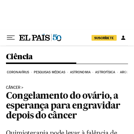
Pular para o conteúdo
SUSCRÍBETE
Ciência
CORONAVÍRUS
PESQUISAS MÉDICAS
ASTRONOMIA
ASTROFÍSICA
ARQUEO
CÂNCER
Congelamento do ovário, a
esperança para engravidar
depois do câncer
Quimioterapia pode levar à falência de