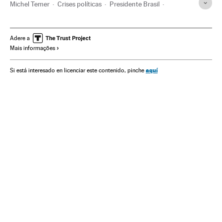
Michel Temer
Crises políticas
Presidente Brasil
Presidência Brasil
Brasil
Governo Brasil
Conflitos políticos
América do Sul
América Latina
Adere a
Mais informações
Governo
América
Administração Estado
Política
Administração pública
Rodrigo Rocha Loures
aquí
Si está interesado en licenciar este contenido, pinche
Lúcio Funaro