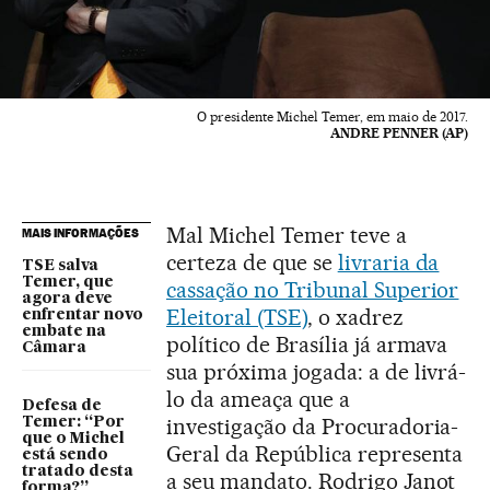
O presidente Michel Temer, em maio de 2017.
ANDRE PENNER (AP)
Mal Michel Temer teve a
MAIS INFORMAÇÕES
certeza de que se
livraria da
TSE salva
Temer, que
cassação no Tribunal Superior
agora deve
Eleitoral (TSE)
, o xadrez
enfrentar novo
embate na
político de Brasília já armava
Câmara
sua próxima jogada: a de livrá-
lo da ameaça que a
Defesa de
investigação da Procuradoria-
Temer: “Por
que o Michel
Geral da República representa
está sendo
tratado desta
a seu mandato. Rodrigo Janot
forma?”