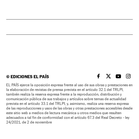
©
EDICIONES EL PAÍS
EL PAÍS BRASIL EN
EL PAÍS BRASI
EL PAÍS B
EL PA
EL PAÍS ejerce la oposición expresa frente al uso de sus obras y prestaciones en
la elaboración de revistas de prensa prevista en el artículo 32.1 del TRLPI;
también realiza la reserva expresa frente a la reproducción, distribución y
comunicación pública de sus trabajos y artículos sobre temas de actualidad
prevista en el artículo 33.1 del TRLPI; y, asimismo, realiza una reserva expresa
de las reproducciones y usos de las obras y otras prestaciones accesibles desde
este sitio web a medios de lectura mecánica u otros medios que resulten
adecuados a tal fin de conformidad con el artículo 67.3 del Real Decreto - ley
24/2021, de 2 de noviembre