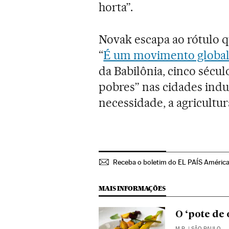
horta”.
Novak escapa ao rótulo qu
“
É um movimento global
da Babilônia, cinco século
pobres” nas cidades indu
necessidade, a agricultur
Receba o boletim do EL PAÍS Améric
MAIS INFORMAÇÕES
O ‘pote de 
M.R.
| SÃO PAULO