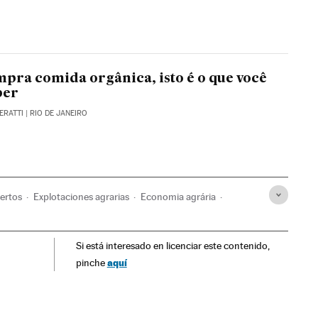
mpra comida orgânica, isto é o que você
ber
ERATTI
| RIO DE JANEIRO
ertos
Explotaciones agrarias
Economia agrária
l
Alimentos
Agronegócio
Alimentação
Indústria
Si está interesado en licenciar este contenido,
 en Flipboard
aquí
pinche