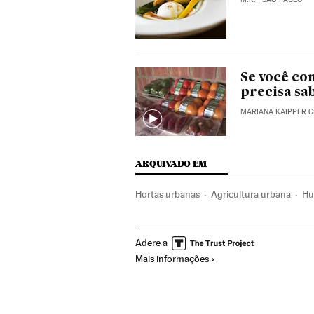
Se você co
precisa sa
MARIANA KAIPPER C
ARQUIVADO EM
Hortas urbanas
Agricultura urbana
Hu
Agricultura
Desenvolvimento sustentáve
Adere a
Meio ambiente
Prazeres
El País Brasil
Mais informações