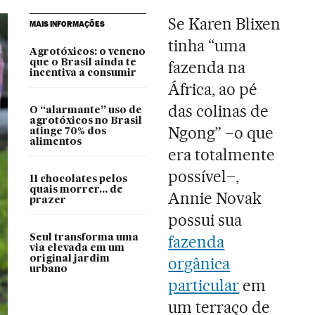
Se Karen Blixen
MAIS INFORMAÇÕES
tinha “uma
Agrotóxicos: o veneno
que o Brasil ainda te
fazenda na
incentiva a consumir
África, ao pé
das colinas de
O “alarmante” uso de
agrotóxicos no Brasil
Ngong” –o que
atinge 70% dos
alimentos
era totalmente
possível–,
11 chocolates pelos
quais morrer... de
Annie Novak
prazer
possui sua
fazenda
Seul transforma uma
via elevada em um
original jardim
orgânica
urbano
particular
em
um terraço de