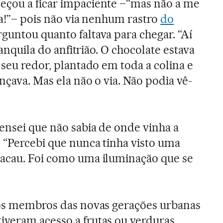
eçou a ficar impaciente –“mas não a me
ca!”– pois não via nenhum rastro
do
erguntou quanto faltava para chegar. “Aí
tranquila do anfitrião. O chocolate estava
 seu redor, plantado em toda a colina e
nçava. Mas ela não o via. Não podia vê-
pensei que não sabia de onde vinha a
 “Percebi que nunca tinha visto uma
cacau. Foi como uma iluminação que se
 os membros das novas gerações urbanas
tiveram acesso a frutas ou verduras