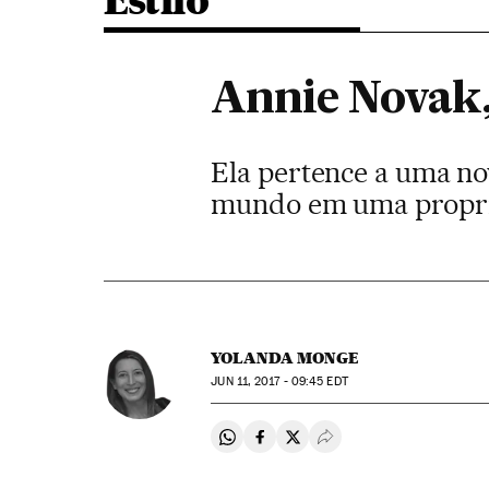
Estilo
Annie Novak,
Ela pertence a uma nov
mundo em uma propri
YOLANDA MONGE
JUN
11, 2017 - 09:45
EDT
Compartir en Whatsapp
Compartir en Facebook
Compartir en Twitter
Desplegar Redes Soci