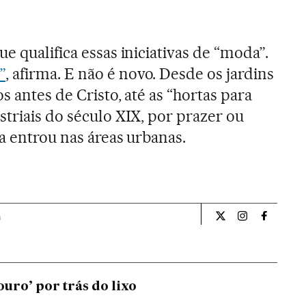
e qualifica essas iniciativas de “moda”.
”
, afirma. E não é novo. Desde os jardins
s antes de Cristo, até as “hortas para
striais do século XIX, por prazer ou
a entrou nas áreas urbanas.
a
Estilo El País Bras
Estilo El País
Estilo El
ouro’ por trás do lixo