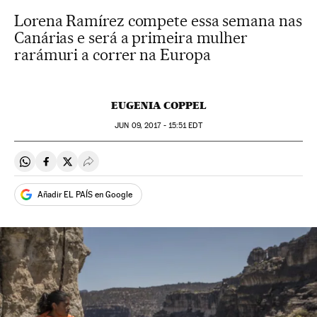
Lorena Ramírez compete essa semana nas
Canárias e será a primeira mulher
rarámuri a correr na Europa
EUGENIA COPPEL
JUN
09, 2017 - 15:51
EDT
Compartir en Whatsapp
Compartir en Facebook
Compartir en Twitter
Desplegar Redes Sociales
Añadir EL PAÍS en Google