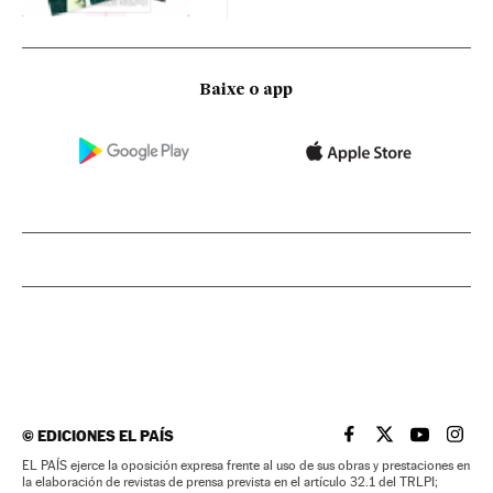
Baixe o app
©
EDICIONES EL PAÍS
EL PAÍS BRASIL EN
EL PAÍS BRASI
EL PAÍS B
EL PA
EL PAÍS ejerce la oposición expresa frente al uso de sus obras y prestaciones en
la elaboración de revistas de prensa prevista en el artículo 32.1 del TRLPI;