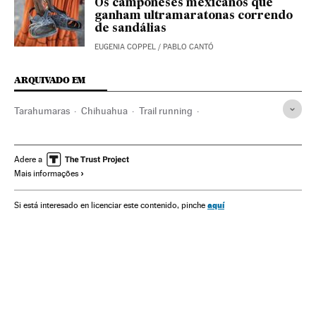
Os camponeses mexicanos que
ganham ultramaratonas correndo
de sandálias
EUGENIA COPPEL
/
PABLO CANTÓ
ARQUIVADO EM
Tarahumaras
Chihuahua
Trail running
Índios americanos
Indígenas
Minorias raciais
México
Atletismo
Esporte aventura
Minorias étnicas
Adere a
Mais informações
América do Norte
Grupos sociais
Etnias
América Latina
Esportes
América
Sociedade
Verne
aquí
Si está interesado en licenciar este contenido, pinche