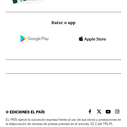
Baixe o app
©
EDICIONES EL PAÍS
EL PAÍS BRASIL EN
EL PAÍS BRASI
EL PAÍS B
EL PA
EL PAÍS ejerce la oposición expresa frente al uso de sus obras y prestaciones en
la elaboración de revistas de prensa prevista en el artículo 32.1 del TRLPI;