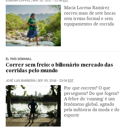
EUGENIA COPPEL
|
MAY 20, 2017 - 23:36
EDT
María Lorena Ramírez
correu mais de sete horas
sem treino formal e sem
equipamentos de corrida
EL PAÍS SEMANAL
Correr sem freio: o bilionário mercado das
corridas pelo mundo
JOSÉ LUIS BARBERÍA
|
SEP 05, 2016 - 23:08
EDT
Por que correm? O que
perseguem? Do que fogem?
A febre do ‘running’ é um
fenômeno global, agitado
pela indústria da moda e do
esporte