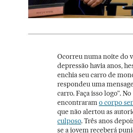
Ocorreu numa noite do ve
depressão havia anos, hes
enchia seu carro de mon
respondeu uma mensagem 
carro. Faça isso logo”. No
encontraram
o corpo se
que não alertou as autor
culposo
. Três anos depo
se a jovem receberá puni