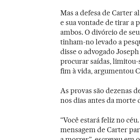
Mas a defesa de Carter a
e sua vontade de tirar a 
ambos. O divórcio de seus
tinham-no levado a pesqu
disse o advogado Joseph C
procurar saídas, limitou-
fim à vida, argumentou C
As provas são dezenas d
nos dias antes da morte 
“Você estará feliz no céu
mensagem de Carter para
a morrer”, escreveu em ou