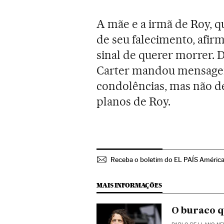
A mãe e a irmã de Roy, q
de seu falecimento, afi
sinal de querer morrer.
Carter mandou mensagens
condolências, mas não 
planos de Roy.
Receba o boletim do EL PAÍS Améric
MAIS INFORMAÇÕES
O buraco q