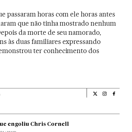
ue passaram horas com ele horas antes
rmaram que não tinha mostrado nenhum
 Depois da morte de seu namorado,
 às duas familiares expressando
demonstrou ter conhecimento dos
a
Internacional El Pa
Internacional
Internac
ue engoliu Chris Cornell