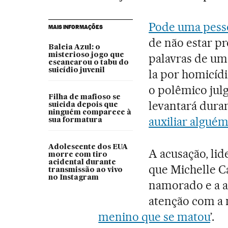
Pode uma pess
MAIS INFORMAÇÕES
de não estar pr
Baleia Azul: o
misterioso jogo que
palavras de um
escancarou o tabu do
suicídio juvenil
la por homicíd
o polêmico jul
Filha de mafioso se
levantará dura
suicida depois que
ninguém comparece à
auxiliar alguém
sua formatura
Adolescente dos EUA
A acusação, li
morre com tiro
acidental durante
que Michelle C
transmissão ao vivo
no Instagram
namorado e a a
atenção com a 
menino que se matou
’.