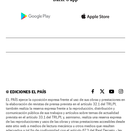
Baixe o app
©
EDICIONES EL PAÍS
EL PAÍS BRASIL EN
EL PAÍS BRASI
EL PAÍS B
EL PA
EL PAÍS ejerce la oposición expresa frente al uso de sus obras y prestaciones en
la elaboración de revistas de prensa prevista en el artículo 32.1 del TRLPI;
también realiza la reserva expresa frente a la reproducción, distribución y
comunicación pública de sus trabajos y artículos sobre temas de actualidad
prevista en el artículo 33.1 del TRLPI; y, asimismo, realiza una reserva expresa
de las reproducciones y usos de las obras y otras prestaciones accesibles desde
este sitio web a medios de lectura mecánica u otros medios que resulten
adecuados a tal fin de conformidad con el artículo 67.3 del Real Decreto - ley