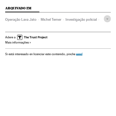
ARQUIVADO EM
Operação Lava Jato
Michel Temer
Investigação policial
Crises políticas
Impeachment
Câmara Deputados
Presidente Brasil
Presidência Brasil
Corrupção política
Adere a
Mais informações
Caixa dois
Congresso Nacional
Governo Brasil
Brasil
Partidos políticos
Conflitos políticos
Parlamento
aquí
Si está interesado en licenciar este contenido, pinche
Governo
Empresas
Política
Administração pública
Economia
Joesley Batista