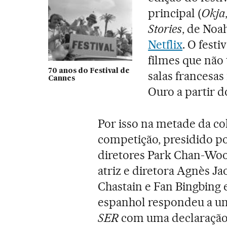
principal (
Okja
Stories
, de No
Netflix
. O fest
filmes que não 
70 anos do Festival de
salas francesa
Cannes
Ouro a partir 
Por isso na metade da co
competição, presidido p
diretores Park Chan-Woo
atriz e diretora Agnès Jao
Chastain e Fan Bingbing 
espanhol respondeu a um
SER
com uma declaração p