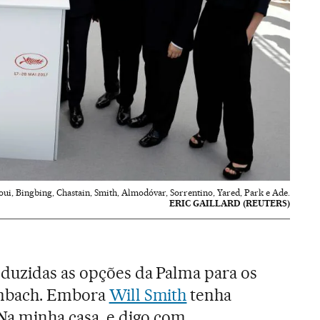
aoui, Bingbing, Chastain, Smith, Almodóvar, Sorrentino, Yared, Park e Ade.
ERIC GAILLARD (REUTERS)
duzidas as opções da Palma para os
umbach. Embora
Will Smith
tenha
Na minha casa, e digo com