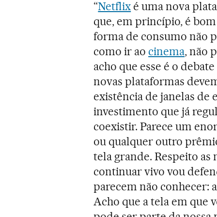
“
Netflix
é uma nova plata
que, em princípio, é bom
forma de consumo não pod
como ir ao
cinema
, não 
acho que esse é o debate 
novas plataformas devem r
existência de janelas de 
investimento que já reg
coexistir. Parece um en
ou qualquer outro prêmio
tela grande. Respeito as
continuar vivo vou defen
parecem não conhecer: a 
Acho que a tela em que 
pode ser parte da nossa 