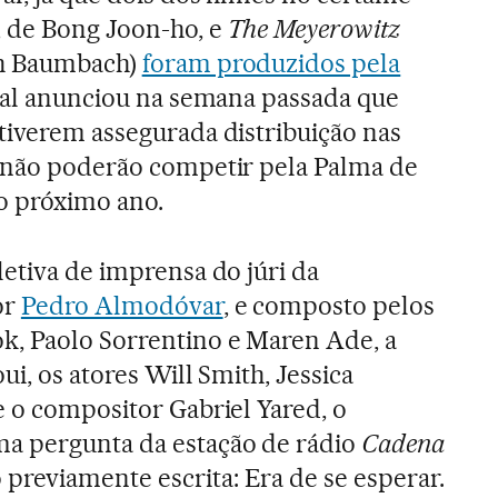
, de Bong Joon-ho, e
The Meyerowitz
ah Baumbach)
foram produzidos pela
ival anunciou na semana passada que
tiverem assegurada distribuição nas
s não poderão competir pela Palma de
do próximo ano.
letiva de imprensa do júri da
or
Pedro Almodóvar
, e composto pelos
k, Paolo Sorrentino e Maren Ade, a
ui, os atores Will Smith, Jessica
e o compositor Gabriel Yared, o
a pergunta da estação de rádio
Cadena
reviamente escrita: Era de se esperar.