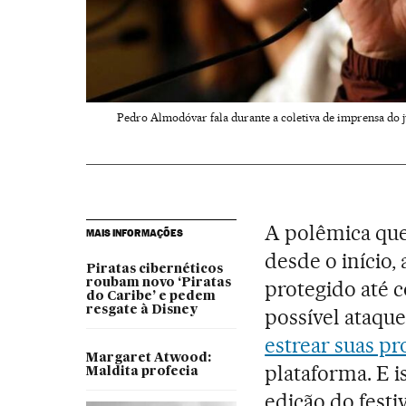
Pedro Almodóvar fala durante a coletiva de imprensa do j
A polêmica qu
MAIS INFORMAÇÕES
desde o início,
Piratas cibernéticos
roubam novo ‘Piratas
protegido até 
do Caribe’ e pedem
resgate à Disney
possível ataque
estrear suas p
Margaret Atwood:
plataforma. E 
Maldita profecia
edição do festi