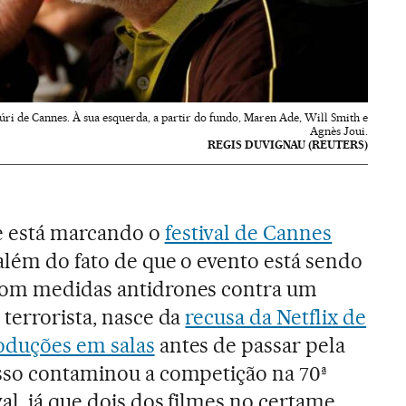
úri de Cannes. À sua esquerda, a partir do fundo, Maren Ade, Will Smith e
Agnès Joui.
REGIS DUVIGNAU (REUTERS)
e está marcando o
festival de Cannes
 além do fato de que o evento está sendo
com medidas antidrones contra um
 terrorista, nasce da
recusa da Netflix de
roduções em salas
antes de passar pela
isso contaminou a competição na 70ª
val, já que dois dos filmes no certame