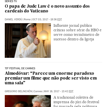
SÉRIES TV
O papa de Jude Law é o novo assunto dos
cardeais do Vaticano
DANIEL VERDÚ
|
Roma
|
OCT 03, 2017 - 19:36
EDT
Influente jornal publica
críticas sobre série da HBO e
serve como termômetro de
sucesso dentro da Igreja
70ª FESTIVAL DE CANNES
Almodóvar: “Parece um enorme paradoxo
premiar um filme que não pode ser visto em
uma sala”
GREGORIO BELINCHÓN
|
Cannes
|
MAY 18, 2017 - 13:42
EDT
A tradicional coletiva de
imprensa do júri do festival
foi marcada pela polêmica