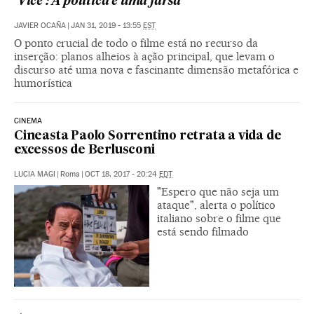
‘Vice’: A política é uma farsa
JAVIER OCAÑA
|
JAN 31, 2019 - 13:55
EST
O ponto crucial de todo o filme está no recurso da
inserção: planos alheios à ação principal, que levam o
discurso até uma nova e fascinante dimensão metafórica e
humorística
CINEMA
Cineasta Paolo Sorrentino retrata a vida de
excessos de Berlusconi
LUCIA MAGI
|
Roma
|
OCT 18, 2017 - 20:24
EDT
"Espero que não seja um
ataque", alerta o político
italiano sobre o filme que
está sendo filmado