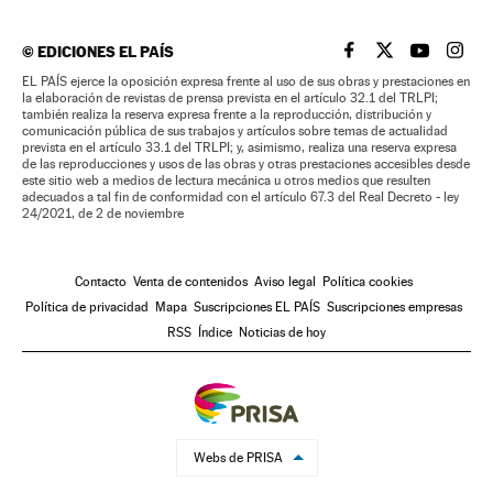
©
EDICIONES EL PAÍS
EL PAÍS BRASIL EN
EL PAÍS BRASI
EL PAÍS B
EL PA
EL PAÍS ejerce la oposición expresa frente al uso de sus obras y prestaciones en
la elaboración de revistas de prensa prevista en el artículo 32.1 del TRLPI;
también realiza la reserva expresa frente a la reproducción, distribución y
comunicación pública de sus trabajos y artículos sobre temas de actualidad
prevista en el artículo 33.1 del TRLPI; y, asimismo, realiza una reserva expresa
de las reproducciones y usos de las obras y otras prestaciones accesibles desde
este sitio web a medios de lectura mecánica u otros medios que resulten
adecuados a tal fin de conformidad con el artículo 67.3 del Real Decreto - ley
24/2021, de 2 de noviembre
Contacto
Venta de contenidos
Aviso legal
Política cookies
Política de privacidad
Mapa
Suscripciones EL PAÍS
Suscripciones empresas
RSS
Índice
Noticias de hoy
Webs de PRISA