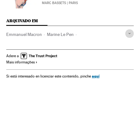
MARC BASSETS
| PARIS
ARQUIVADO EM
Emmanuel Macron
Marine Le Pen
La República en marcha
Eleições França
Eleições
Presidenciales Francia 2017
FN
França
Adere a
Mais informações
Europa Ocidental
Europa
Partidos ultradireita
Ultradireita
Partidos políticos
Ideologias
Política
aquí
Si está interesado en licenciar este contenido, pinche