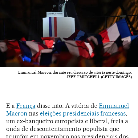
Emmanuel Macron, durante seu discurso de vitória neste domingo.
JEFF J MITCHELL (GETTY IMAGES)
E a
França
disse não. A vitória de
Emmanuel
Macron
nas
eleições presidenciais francesas
,
um ex-banqueiro europeísta e liberal, freia a
onda de descontentamento populista que
triunfou em novembro nas presidenciais dos