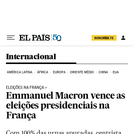
Pular para o conteúdo
SUSCRÍBETE
Internacional
AMÉRICA LATINA
ÁFRICA
EUROPA
ORIENTE MÉDIO
CHINA
EUA
ELEIÇÕES NA FRANÇA
Emmanuel Macron vence as
eleições presidenciais na
França
Com 100% das urnas apuradas, centrista