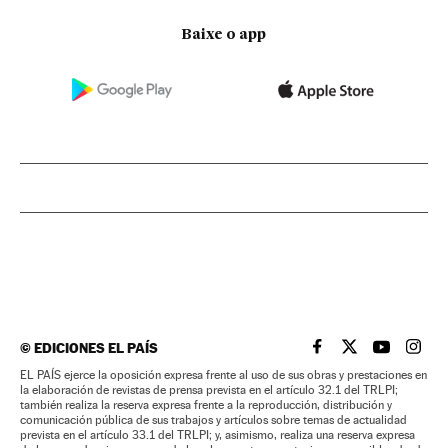
Baixe o app
©
EDICIONES EL PAÍS
EL PAÍS BRASIL EN
EL PAÍS BRASI
EL PAÍS B
EL PA
EL PAÍS ejerce la oposición expresa frente al uso de sus obras y prestaciones en
la elaboración de revistas de prensa prevista en el artículo 32.1 del TRLPI;
también realiza la reserva expresa frente a la reproducción, distribución y
comunicación pública de sus trabajos y artículos sobre temas de actualidad
prevista en el artículo 33.1 del TRLPI; y, asimismo, realiza una reserva expresa