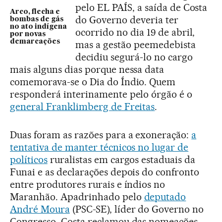
pelo EL PAÍS, a saída de Costa
Arco, flecha e
do Governo deveria ter
bombas de gás
no ato indígena
ocorrido no dia 19 de abril,
por novas
demarcações
mas a gestão peemedebista
decidiu segurá-lo no cargo
mais alguns dias porque nessa data
comemorava-se o Dia do Índio. Quem
responderá interinamente pelo órgão é o
general Franklimberg de Freitas
.
Duas foram as razões para a exoneração:
a
tentativa de manter técnicos no lugar de
políticos
ruralistas em cargos estaduais da
Funai e as declarações depois do confronto
entre produtores rurais e índios no
Maranhão. Apadrinhado pelo
deputado
André Moura
(PSC-SE), líder do Governo no
Congresso, Costa reclamou das nomeações