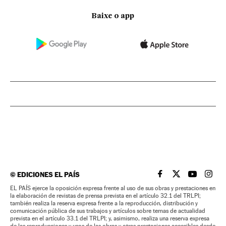
Baixe o app
©
EDICIONES EL PAÍS
EL PAÍS BRASIL EN
EL PAÍS BRASI
EL PAÍS B
EL PA
EL PAÍS ejerce la oposición expresa frente al uso de sus obras y prestaciones en
la elaboración de revistas de prensa prevista en el artículo 32.1 del TRLPI;
también realiza la reserva expresa frente a la reproducción, distribución y
comunicación pública de sus trabajos y artículos sobre temas de actualidad
prevista en el artículo 33.1 del TRLPI; y, asimismo, realiza una reserva expresa
de las reproducciones y usos de las obras y otras prestaciones accesibles desde