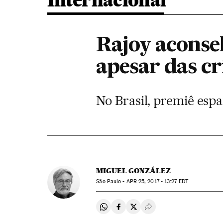
Internacional
Rajoy aconse
apesar das cr
No Brasil, premiê espa
MIGUEL GONZÁLEZ
São Paulo -
APR
25, 2017 - 13:27
EDT
Compartir en Whatsapp
Compartir en Facebook
Compartir en Twitter
Desplegar Redes Soci