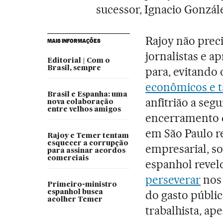
sucessor, Ignacio Gonzál
Rajoy não prec
MAIS INFORMAÇÕES
jornalistas e a
Editorial | Com o
Brasil, sempre
para, evitando 
econômicos e t
Brasil e Espanha: uma
anfitrião a seg
nova colaboração
entre velhos amigos
encerramento d
em São Paulo r
Rajoy e Temer tentam
esquecer a corrupção
empresarial, so
para assinar acordos
comerciais
espanhol revel
perseverar
nos 
Primeiro-ministro
do gasto públic
espanhol busca
acolher Temer
trabalhista, ape