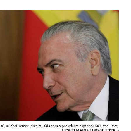
sil, Michel Temer (direita), fala com o presidente espanhol Mariano Rajoy.
UESLEI MARCELINO (REUTERS)