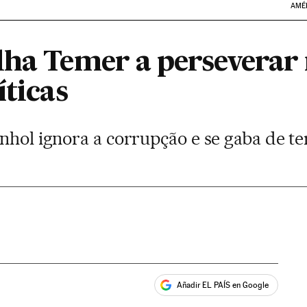
AMÉ
lha Temer a perseverar
íticas
nhol ignora a corrupção e se gaba de ter
Añadir EL PAÍS en Google
ales