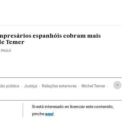
mpresários espanhóis cobram mais
de Temer
O PAULO
ção pública
Justiça
Relações exteriores
Michel Temer
ência Brasil
Governo Brasil
Corrupção
Governo
Si está interesado en licenciar este contenido,
aquí
pinche