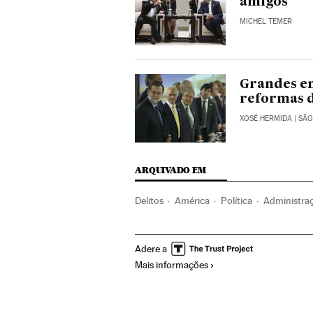
amigos
MICHEL TEMER
Grandes e
reformas 
XOSÉ HERMIDA
| SÃ
ARQUIVADO EM
Delitos
América
Política
Administra
Mariano Rajoy
Presidente Brasil
Presid
Adere a
América Latina
Administração Estado
Mais informações