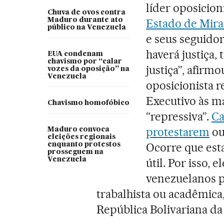
líder oposicion
Chuva de ovos contra
Maduro durante ato
Estado de Mir
público na Venezuela
e seus seguido
haverá justiça,
EUA condenam
chavismo por “calar
justiça”, afirmo
vozes da oposição” na
Venezuela
oposicionista 
Executivo às m
Chavismo homofóbico
“repressiva”.
Ca
protestarem
ou
Maduro convoca
eleições regionais
Ocorre que esta
enquanto protestos
prosseguem na
Venezuela
útil. Por isso,
venezuelanos p
trabalhista ou acadêmica
República Bolivariana da