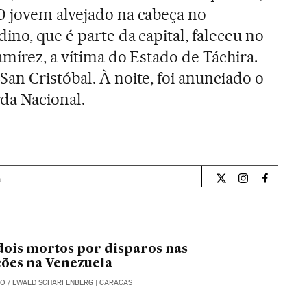
O jovem alvejado na cabeça no
no, que é parte da capital, faleceu no
amírez, a vítima do Estado de Táchira.
an Cristóbal. À noite, foi anunciado o
da Nacional.
a
Internacional El Pa
Internacional
Internac
ois mortos por disparos nas
ões na Venezuela
TO
/
EWALD SCHARFENBERG
| CARACAS