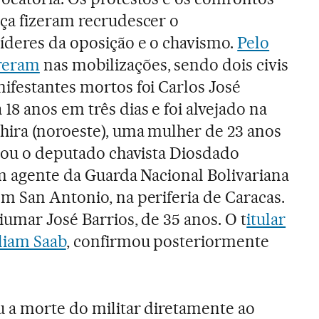
ça fizeram recrudescer o
íderes da oposição e o chavismo.
Pelo
reram
nas mobilizações, sendo dois civis
ifestantes mortos foi Carlos José
8 anos em três dias e foi alvejado na
hira (noroeste), uma mulher de 23 anos
atou o deputado chavista Diosdado
um agente da Guarda Nacional Bolivariana
m San Antonio, na periferia de Caracas.
umar José Barrios, de 35 anos. O t
itular
liam Saab
, confirmou posteriormente
u a morte do militar diretamente ao