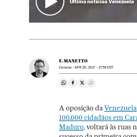
Ultima notícias Venezuela
F. MANETTO
Caracas -
APR
20, 2017 - 17:59
EDT
Compartir en Whatsapp
Compartir en Facebook
Compartir en Twitter
Desplegar Redes Soci
A oposição da
Venezuela
100.000 cidadãos em Car
Maduro
, voltará às ruas
sucesso da primeira conv