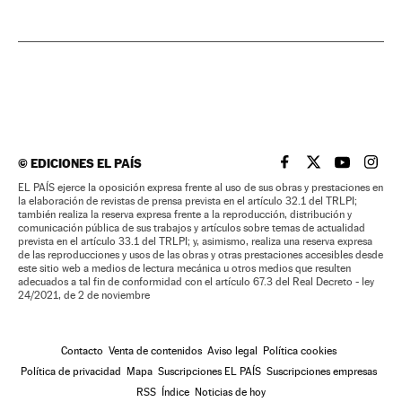
©
EDICIONES EL PAÍS
EL PAÍS BRASIL EN
EL PAÍS BRASI
EL PAÍS B
EL PA
EL PAÍS ejerce la oposición expresa frente al uso de sus obras y prestaciones en
la elaboración de revistas de prensa prevista en el artículo 32.1 del TRLPI;
también realiza la reserva expresa frente a la reproducción, distribución y
comunicación pública de sus trabajos y artículos sobre temas de actualidad
prevista en el artículo 33.1 del TRLPI; y, asimismo, realiza una reserva expresa
de las reproducciones y usos de las obras y otras prestaciones accesibles desde
este sitio web a medios de lectura mecánica u otros medios que resulten
adecuados a tal fin de conformidad con el artículo 67.3 del Real Decreto - ley
24/2021, de 2 de noviembre
Contacto
Venta de contenidos
Aviso legal
Política cookies
Política de privacidad
Mapa
Suscripciones EL PAÍS
Suscripciones empresas
RSS
Índice
Noticias de hoy