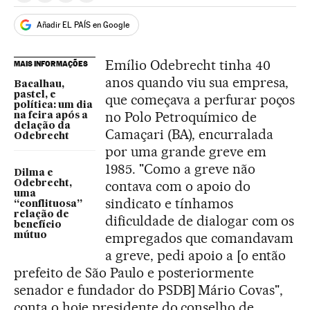
Añadir EL PAÍS en Google
Emílio Odebrecht tinha 40
MAIS INFORMAÇÕES
anos quando viu sua empresa,
Bacalhau,
pastel, e
que começava a perfurar poços
política: um dia
no Polo Petroquímico de
na feira após a
delação da
Camaçari (BA), encurralada
Odebrecht
por uma grande greve em
1985. "Como a greve não
Dilma e
contava com o apoio do
Odebrecht,
uma
sindicato e tínhamos
“conflituosa”
relação de
dificuldade de dialogar com os
benefício
empregados que comandavam
mútuo
a greve, pedi apoio a [o então
prefeito de São Paulo e posteriormente
senador e fundador do PSDB] Mário Covas",
conta o hoje presidente do conselho de