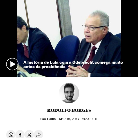
A história de Lula com a Odebrecht começa muito
antes da presidência
RODOLFO BORGES
São Paulo -
APR
18, 2017 - 20:37
EDT
Compartir en Whatsapp
Compartir en Facebook
Compartir en Twitter
Desplegar Redes Sociales