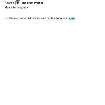
Casos judiciais
Corrupção
América do Sul
Adere a
Mais informações
América Latina
Construção
América
Empresas
Delitos
Economia
Justiça
Indústria
aquí
Si está interesado en licenciar este contenido, pinche
Partido dos Trabalhadores
Partidos políticos
Política