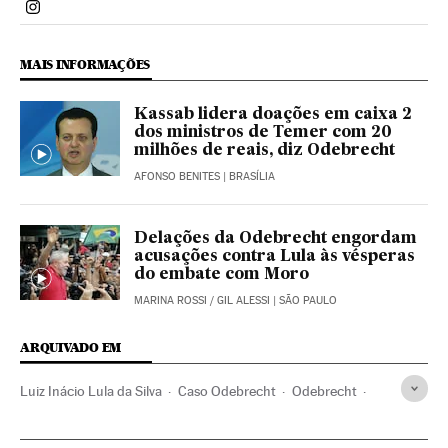
Politica El País Brasil en Instagram
MAIS INFORMAÇÕES
Kassab lidera doações em caixa 2
dos ministros de Temer com 20
milhões de reais, diz Odebrecht
AFONSO BENITES
| BRASÍLIA
Delações da Odebrecht engordam
acusações contra Lula às vésperas
do embate com Moro
MARINA ROSSI
/
GIL ALESSI
| SÃO PAULO
ARQUIVADO EM
Luiz Inácio Lula da Silva
Caso Odebrecht
Odebrecht
Subornos
Construtoras
Corrupção política
Brasil