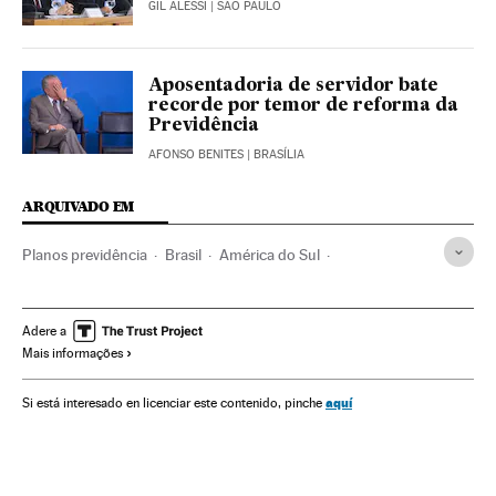
GIL ALESSI
| SÃO PAULO
Aposentadoria de servidor bate
recorde por temor de reforma da
Previdência
AFONSO BENITES
| BRASÍLIA
ARQUIVADO EM
Planos previdência
Brasil
América do Sul
América Latina
América
PEC 287/2016
Reformas trabalhistas
PEC
Constituição brasileira
Adere a
Mais informações
Legislação Brasileira
Congresso Nacional
Aposentadoria
Reformas políticas
Prestações
aquí
Si está interesado en licenciar este contenido, pinche
Parlamento
Segurança Social
Política trabalhista
Trabalho
Legislação
Política
Justiça