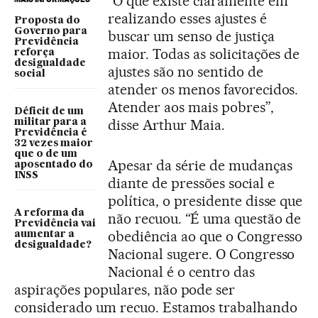
“O que existe claramente em
realizando esses ajustes é
Proposta do
Governo para
buscar um senso de justiça
Previdência
maior. Todas as solicitações de
reforça
desigualdade
ajustes são no sentido de
social
atender os menos favorecidos.
Atender aos mais pobres”,
Déficit de um
disse Arthur Maia.
militar para a
Previdência é
32 vezes maior
que o de um
Apesar da série de mudanças
aposentado do
INSS
diante de pressões social e
política, o presidente disse que
A reforma da
não recuou. “É uma questão de
Previdência vai
obediência ao que o Congresso
aumentar a
desigualdade?
Nacional sugere. O Congresso
Nacional é o centro das
aspirações populares, não pode ser
considerado um recuo. Estamos trabalhando