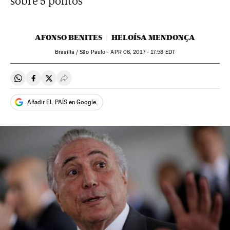
sobre 5 pontos
AFONSO BENITES
HELOÍSA MENDONÇA
Brasília / São Paulo -
APR
06, 2017 - 17:58
EDT
Compartir en Whatsapp
Compartir en Facebook
Compartir en Twitter
Desplegar Redes Sociales
Añadir EL PAÍS en Google