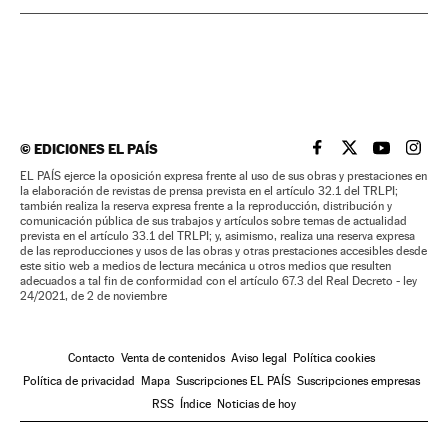
©
EDICIONES EL PAÍS
EL PAÍS BRASIL EN
EL PAÍS BRASI
EL PAÍS B
EL PA
EL PAÍS ejerce la oposición expresa frente al uso de sus obras y prestaciones en
la elaboración de revistas de prensa prevista en el artículo 32.1 del TRLPI;
también realiza la reserva expresa frente a la reproducción, distribución y
comunicación pública de sus trabajos y artículos sobre temas de actualidad
prevista en el artículo 33.1 del TRLPI; y, asimismo, realiza una reserva expresa
de las reproducciones y usos de las obras y otras prestaciones accesibles desde
este sitio web a medios de lectura mecánica u otros medios que resulten
adecuados a tal fin de conformidad con el artículo 67.3 del Real Decreto - ley
24/2021, de 2 de noviembre
Contacto
Venta de contenidos
Aviso legal
Política cookies
Política de privacidad
Mapa
Suscripciones EL PAÍS
Suscripciones empresas
RSS
Índice
Noticias de hoy