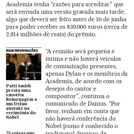
Academia tenha “razões para acreditar” que
será enviada uma versão gravada mais tarde,
algo que deverá ser feito antes de 10 de junho
para poder receber os 839.000 euros (cerca de
2,814 milhões de reais) do prêmio.
“A reunião será pequena e
MAIS INFORMAÇÕES
íntima e não haverá veículos
de comunicação presentes,
apenas Dylan e os membros da
Academia, de acordo com os
Patti Smith
desejos do cantor e
presta uma
compositor”, continua o
emotiva
homenagem a
comunicado de Danius. “Por
um Dylan
ausente na
favor, tenham em conta que
cerimônia do
não haverá conferência do
Nobel
Nobel [como é conhecido o
tradicional discurso de
75 coisas que