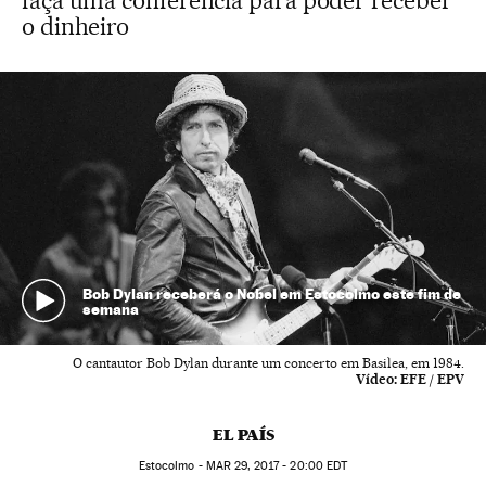
faça uma conferência para poder receber
o dinheiro
Bob Dylan receberá o Nobel em Estocolmo este fim de
semana
O cantautor Bob Dylan durante um concerto em Basilea, em 1984.
Vídeo:
EFE / EPV
EL PAÍS
Estocolmo -
MAR
29, 2017 - 20:00
EDT