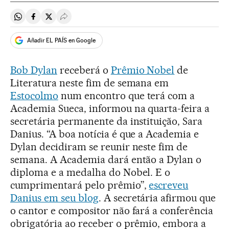
Compartir en Whatsapp
Compartir en Facebook
Compartir en Twitter
Desplegar Redes Sociales
Añadir EL PAÍS en Google
Bob Dylan
receberá o
Prêmio Nobel
de
Literatura neste fim de semana em
Estocolmo
num encontro que terá com a
Academia Sueca, informou na quarta-feira a
secretária permanente da instituição, Sara
Danius. “A boa notícia é que a Academia e
Dylan decidiram se reunir neste fim de
semana. A Academia dará então a Dylan o
diploma e a medalha do Nobel. E o
cumprimentará pelo prêmio”,
escreveu
Danius em seu blog
. A secretária afirmou que
o cantor e compositor não fará a conferência
obrigatória ao receber o prêmio, embora a