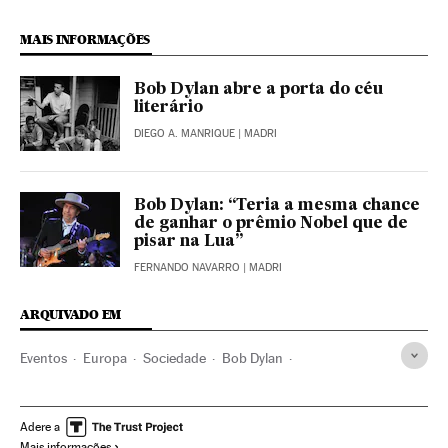
MAIS INFORMAÇÕES
Bob Dylan abre a porta do céu
literário
DIEGO A. MANRIQUE
| MADRI
Bob Dylan: “Teria a mesma chance
de ganhar o prêmio Nobel que de
pisar na Lua”
FERNANDO NAVARRO
| MADRI
ARQUIVADO EM
Eventos
Europa
Sociedade
Bob Dylan
Nobel de Literatura
Estocolmo
Suécia
Prêmios Nobel
Prêmios cultura
Escandinávia
Prêmios
Adere a
Mais informações