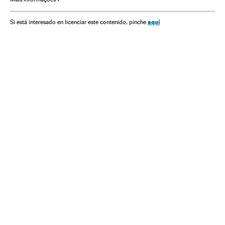
Prêmios literários
Literatura
Cultura
aquí
Si está interesado en licenciar este contenido, pinche