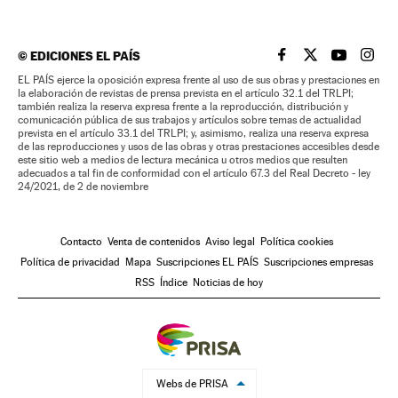
©
EDICIONES EL PAÍS
EL PAÍS BRASIL EN
EL PAÍS BRASI
EL PAÍS B
EL PA
EL PAÍS ejerce la oposición expresa frente al uso de sus obras y prestaciones en
la elaboración de revistas de prensa prevista en el artículo 32.1 del TRLPI;
también realiza la reserva expresa frente a la reproducción, distribución y
comunicación pública de sus trabajos y artículos sobre temas de actualidad
prevista en el artículo 33.1 del TRLPI; y, asimismo, realiza una reserva expresa
de las reproducciones y usos de las obras y otras prestaciones accesibles desde
este sitio web a medios de lectura mecánica u otros medios que resulten
adecuados a tal fin de conformidad con el artículo 67.3 del Real Decreto - ley
24/2021, de 2 de noviembre
Contacto
Venta de contenidos
Aviso legal
Política cookies
Política de privacidad
Mapa
Suscripciones EL PAÍS
Suscripciones empresas
RSS
Índice
Noticias de hoy
Webs de PRISA