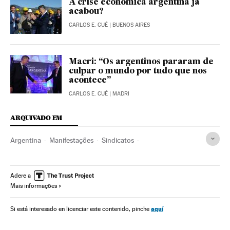
A crise econômica argentina já
acabou?
CARLOS E. CUÉ
| BUENOS AIRES
Macri: “Os argentinos pararam de
culpar o mundo por tudo que nos
acontece”
CARLOS E. CUÉ
| MADRI
ARQUIVADO EM
Argentina
Manifestações
Sindicatos
Protestos sociais
Sindicalismo
Mal-estar social
América do Sul
América Latina
Relações trabalhistas
Adere a
Mais informações
América
Trabalho
Problemas sociais
Sociedade
aquí
Si está interesado en licenciar este contenido, pinche