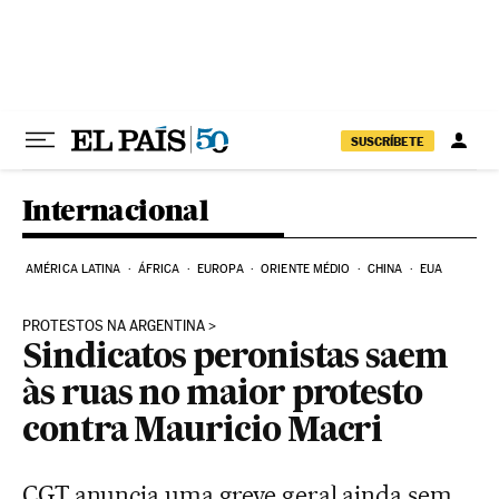
Pular para o conteúdo
SUSCRÍBETE
Internacional
AMÉRICA LATINA
ÁFRICA
EUROPA
ORIENTE MÉDIO
CHINA
EUA
PROTESTOS NA ARGENTINA
Sindicatos peronistas saem
às ruas no maior protesto
contra Mauricio Macri
CGT anuncia uma greve geral ainda sem