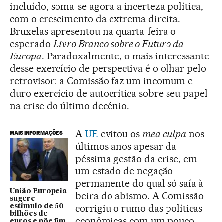
incluído, soma-se agora a incerteza política,
com o crescimento da extrema direita.
Bruxelas apresentou na quarta-feira o
esperado
Livro Branco sobre o Futuro da
Europa
. Paradoxalmente, o mais interessante
desse exercício de perspectiva é o olhar pelo
retrovisor: a Comissão faz um incomum e
duro exercício de autocrítica sobre seu papel
na crise do último decênio.
A
UE
evitou os
mea culpa
nos
MAIS INFORMAÇÕES
últimos anos apesar da
péssima gestão da crise, em
um estado de negação
permanente do qual só saía à
União Europeia
beira do abismo. A Comissão
sugere
corrigiu o rumo das políticas
estímulo de 50
bilhões de
econômicas com um pouco
euros e põe fim