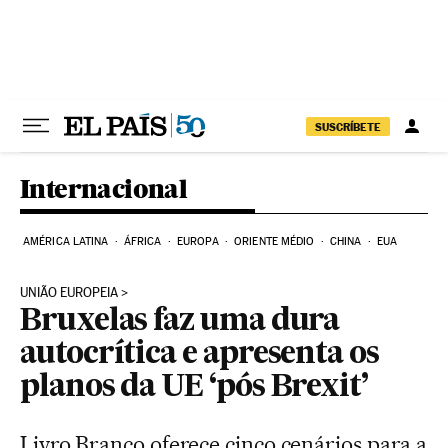
Pular para o conteúdo
SUSCRÍBETE
Internacional
AMÉRICA LATINA
ÁFRICA
EUROPA
ORIENTE MÉDIO
CHINA
EUA
UNIÃO EUROPEIA
Bruxelas faz uma dura
autocrítica e apresenta os
planos da UE ‘pós Brexit’
Livro Branco oferece cinco cenários para a