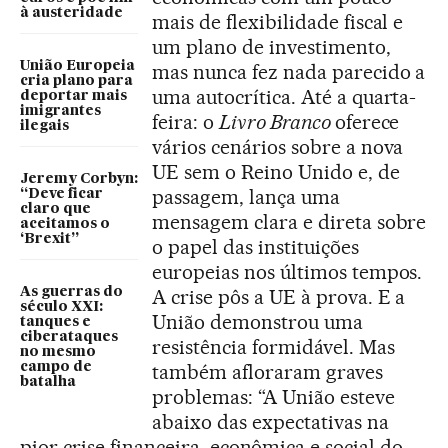
à austeridade
mais de flexibilidade fiscal e
um plano de investimento,
União Europeia
mas nunca fez nada parecido a
cria plano para
uma autocrítica. Até a quarta-
deportar mais
imigrantes
feira: o
Livro Branco
oferece
ilegais
vários cenários sobre a nova
UE sem o Reino Unido e, de
Jeremy Corbyn:
passagem, lança uma
“Deve ficar
claro que
mensagem clara e direta sobre
aceitamos o
‘Brexit”
o papel das instituições
europeias nos últimos tempos.
A crise pôs a UE à prova. E a
As guerras do
século XXI:
União demonstrou uma
tanques e
ciberataques
resistência formidável. Mas
no mesmo
também afloraram graves
campo de
batalha
problemas: “A União esteve
abaixo das expectativas na
pior crise financeira, econômica e social do