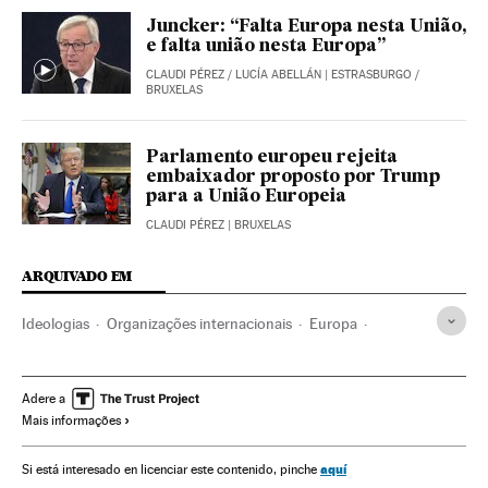
Juncker: “Falta Europa nesta União,
e falta união nesta Europa”
CLAUDI PÉREZ
/
LUCÍA ABELLÁN
| ESTRASBURGO /
BRUXELAS
Parlamento europeu rejeita
embaixador proposto por Trump
para a União Europeia
CLAUDI PÉREZ
| BRUXELAS
ARQUIVADO EM
Ideologias
Organizações internacionais
Europa
Relações exteriores
Brexit
Referendos UE
Euroceticismo
Referendo
Eleições europeias
Adere a
Mais informações
Unión política europea
Eleições
Brasil
União Europeia
Política
Reino Unido
aquí
Si está interesado en licenciar este contenido, pinche