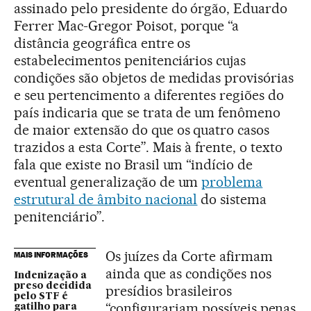
assinado pelo presidente do órgão, Eduardo
Ferrer Mac-Gregor Poisot, porque “a
distância geográfica entre os
estabelecimentos penitenciários cujas
condições são objetos de medidas provisórias
e seu pertencimento a diferentes regiões do
país indicaria que se trata de um fenômeno
de maior extensão do que os quatro casos
trazidos a esta Corte”. Mais à frente, o texto
fala que existe no Brasil um “indício de
eventual generalização de um
problema
estrutural de âmbito nacional
do sistema
penitenciário”.
Os juízes da Corte afirmam
MAIS INFORMAÇÕES
ainda que as condições nos
Indenização a
preso decidida
presídios brasileiros
pelo STF é
“configurariam possíveis penas
gatilho para