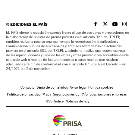
©
EDICIONES EL PAÍS
EL PAÍS BRASIL EN
EL PAÍS BRASI
EL PAÍS B
EL PA
EL PAÍS ejerce la oposición expresa frente al uso de sus obras y prestaciones en
la elaboración de revistas de prensa prevista en el artículo 32.1 del TRLPI;
también realiza la reserva expresa frente a la reproducción, distribución y
comunicación pública de sus trabajos y artículos sobre temas de actualidad
prevista en el artículo 33.1 del TRLPI; y, asimismo, realiza una reserva expresa
de las reproducciones y usos de las obras y otras prestaciones accesibles desde
este sitio web a medios de lectura mecánica u otros medios que resulten
adecuados a tal fin de conformidad con el artículo 67.3 del Real Decreto - ley
24/2021, de 2 de noviembre
Contacto
Venta de contenidos
Aviso legal
Política cookies
Política de privacidad
Mapa
Suscripciones EL PAÍS
Suscripciones empresas
RSS
Índice
Noticias de hoy