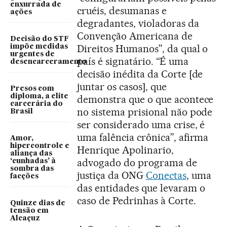
enxurrada de
cruéis, desumanas e
ações
degradantes, violadoras da
Convenção Americana de
Decisão do STF
Direitos Humanos”, da qual o
impõe medidas
urgentes de
país é signatário. “É uma
desencarceramento
decisão inédita da Corte [de
juntar os casos], que
Presos com
diploma, a elite
demonstra que o que acontece
carcerária do
no sistema prisional não pode
Brasil
ser considerado uma crise, é
uma falência crônica”, afirma
Amor,
hipercontrole e
Henrique Apolinario,
aliança das
advogado do programa de
‘cunhadas’ à
sombra das
justiça da ONG
Conectas
, uma
facções
das entidades que levaram o
caso de Pedrinhas à Corte.
Quinze dias de
tensão em
Alcaçuz