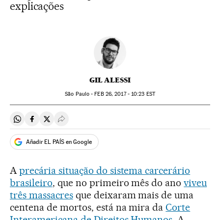
explicações
GIL ALESSI
São Paulo -
FEB
26, 2017 - 10:23
EST
Compartir en Whatsapp
Compartir en Facebook
Compartir en Twitter
Desplegar Redes Sociales
Añadir EL PAÍS en Google
A
precária situação do sistema carcerário
brasileiro
, que no primeiro mês do ano
viveu
três massacres
que deixaram mais de uma
centena de mortos, está na mira da
Corte
Interamericana de Direitos Humanos
. A