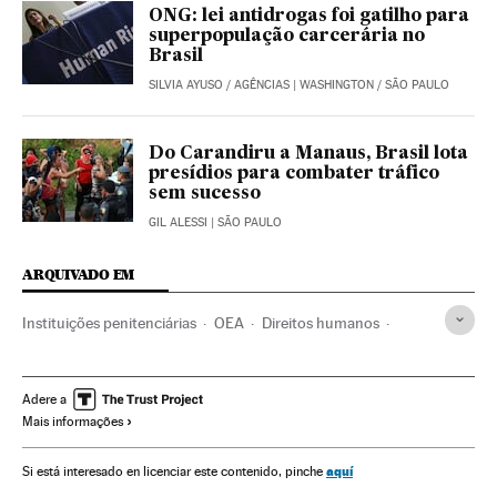
ONG: lei antidrogas foi gatilho para
superpopulação carcerária no
Brasil
SILVIA AYUSO / AGÊNCIAS
| WASHINGTON / SÃO PAULO
Do Carandiru a Manaus, Brasil lota
presídios para combater tráfico
sem sucesso
GIL ALESSI
| SÃO PAULO
ARQUIVADO EM
Instituições penitenciárias
OEA
Direitos humanos
Tribunais
Brasil
Poder judicial
Regime penitenciário
América do Sul
América Latina
América
Adere a
Mais informações
Organizações internacionais
Justiça
Relações exteriores
Sociedade
aquí
Si está interesado en licenciar este contenido, pinche