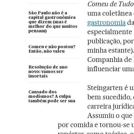
Comeu de Tudo
uma coletânea d
São Paulo não é a
capital gastronômica
gastronomia
d
que dizem (mas é
melhor do que muitos
especialmente 
pensam)
publicação, por
Comeu e não postou?
minha estante).
Então, não valeu
Companhia de M
influenciar um
Resolução de ano
novo: vamos ser
imortais
Steingarten é
Cansado dos
bem sucedido, 
modismos? A culpa
também pode ser sua
carreira jurídi
Assumiu o que 
por comida e tornou-se
repórter, como teórico, 