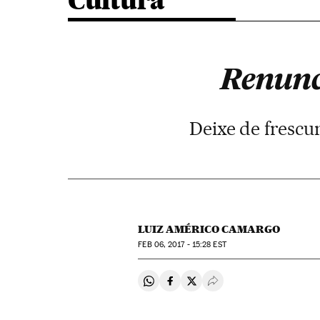
Cultura
Renunci
Deixe de frescur
LUIZ AMÉRICO CAMARGO
FEB
06, 2017 - 15:28
EST
Compartir en Whatsapp
Compartir en Facebook
Compartir en Twitter
Desplegar Redes Soci