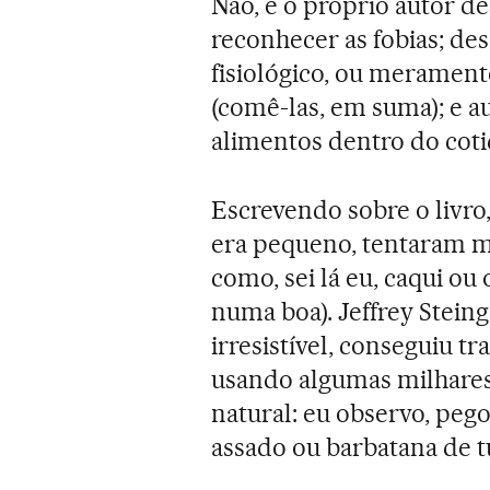
Não, e o próprio autor de
reconhecer as fobias; de
fisiológico, ou merament
(comê-las, em suma); e au
alimentos dentro do coti
Escrevendo sobre o livro
era pequeno, tentaram me
como, sei lá eu, caqui ou
numa boa). Jeffrey Stei
irresistível, conseguiu t
usando algumas milhares 
natural: eu observo, pego
assado ou barbatana de t