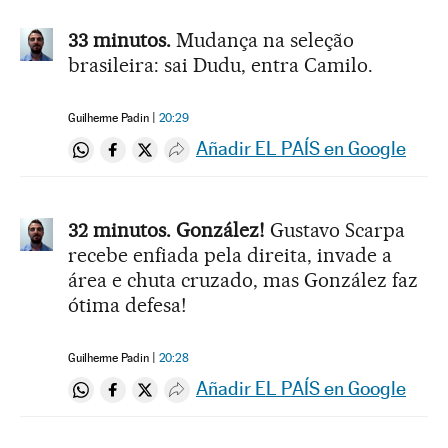
33 minutos.
Mudança na seleção
brasileira: sai Dudu, entra Camilo.
Guilherme Padin
20:29
Añadir EL PAÍS en Google
Compartir en Whatsapp
Compartir en Facebook
Compartir en Twitter
Desplegar Redes Sociales
32 minutos. González!
Gustavo Scarpa
recebe enfiada pela direita, invade a
área e chuta cruzado, mas González faz
ótima defesa!
Guilherme Padin
20:28
Añadir EL PAÍS en Google
Compartir en Whatsapp
Compartir en Facebook
Compartir en Twitter
Desplegar Redes Sociales