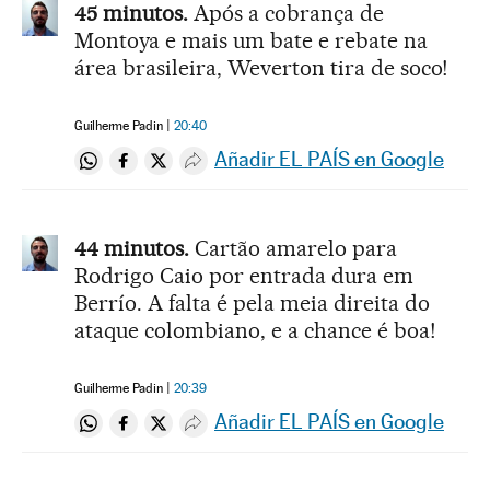
45 minutos.
Após a cobrança de
Montoya e mais um bate e rebate na
área brasileira, Weverton tira de soco!
Guilherme Padin
20:40
Añadir EL PAÍS en Google
Compartir en Whatsapp
Compartir en Facebook
Compartir en Twitter
Desplegar Redes Sociales
44 minutos.
Cartão amarelo para
Rodrigo Caio por entrada dura em
Berrío. A falta é pela meia direita do
ataque colombiano, e a chance é boa!
Guilherme Padin
20:39
Añadir EL PAÍS en Google
Compartir en Whatsapp
Compartir en Facebook
Compartir en Twitter
Desplegar Redes Sociales