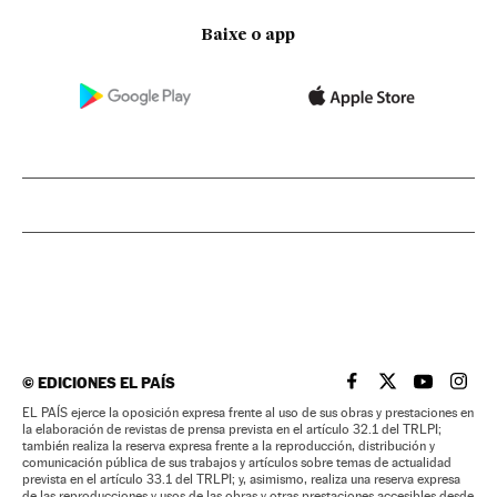
Baixe o app
©
EDICIONES EL PAÍS
EL PAÍS BRASIL EN
EL PAÍS BRASI
EL PAÍS B
EL PA
EL PAÍS ejerce la oposición expresa frente al uso de sus obras y prestaciones en
la elaboración de revistas de prensa prevista en el artículo 32.1 del TRLPI;
también realiza la reserva expresa frente a la reproducción, distribución y
comunicación pública de sus trabajos y artículos sobre temas de actualidad
prevista en el artículo 33.1 del TRLPI; y, asimismo, realiza una reserva expresa
de las reproducciones y usos de las obras y otras prestaciones accesibles desde