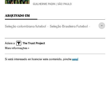
GUILHERME PADIN
| SÃO PAULO
ARQUIVADO EM
Seleção colombiana futebol
Seleção Brasileira Futebol
Adenor Bacchi 'Tite'
Rio de Janeiro
Partidos amistosos
Estado Rio de Janeiro
Futebol
Brasil
Competições
Adere a
Mais informações
América do Sul
América Latina
América
Seleção colombiana
Seleções esportivas
Esportes
aquí
Si está interesado en licenciar este contenido, pinche
Seleção Brasileira