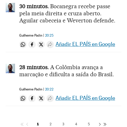
30 minutos.
Bocanegra recebe passe
pela meia direita e cruza aberto.
Aguilar cabeceia e Weverton defende.
Guilherme Padin
20:25
Añadir EL PAÍS en Google
Compartir en Whatsapp
Compartir en Facebook
Compartir en Twitter
Desplegar Redes Sociales
28 minutos.
A Colômbia avança a
marcação e dificulta a saída do Brasil.
Guilherme Padin
20:22
Añadir EL PAÍS en Google
Compartir en Whatsapp
Compartir en Facebook
Compartir en Twitter
Desplegar Redes Sociales
1
2
3
4
5