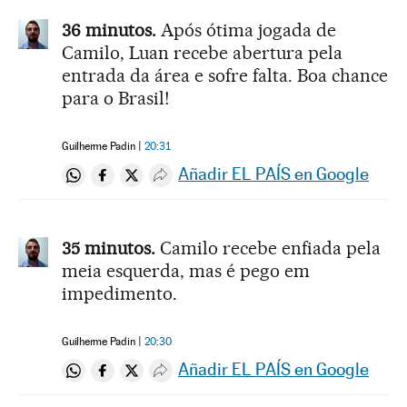
36 minutos.
Após ótima jogada de
Camilo, Luan recebe abertura pela
entrada da área e sofre falta. Boa chance
para o Brasil!
Guilherme Padin
20:31
Añadir EL PAÍS en Google
Compartir en Whatsapp
Compartir en Facebook
Compartir en Twitter
Desplegar Redes Sociales
35 minutos.
Camilo recebe enfiada pela
meia esquerda, mas é pego em
impedimento.
Guilherme Padin
20:30
Añadir EL PAÍS en Google
Compartir en Whatsapp
Compartir en Facebook
Compartir en Twitter
Desplegar Redes Sociales