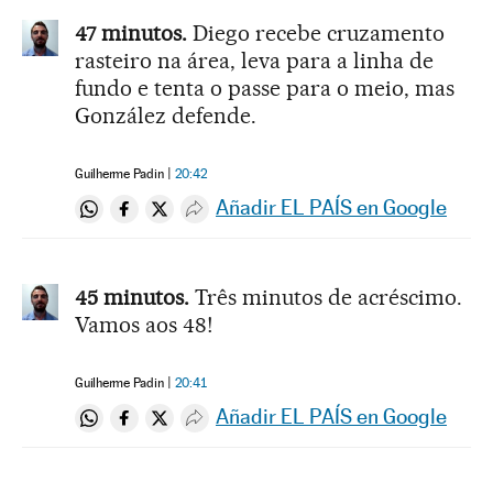
47 minutos.
Diego recebe cruzamento
rasteiro na área, leva para a linha de
fundo e tenta o passe para o meio, mas
González defende.
Guilherme Padin
20:42
Añadir EL PAÍS en Google
Compartir en Whatsapp
Compartir en Facebook
Compartir en Twitter
Desplegar Redes Sociales
45 minutos.
Três minutos de acréscimo.
Vamos aos 48!
Guilherme Padin
20:41
Añadir EL PAÍS en Google
Compartir en Whatsapp
Compartir en Facebook
Compartir en Twitter
Desplegar Redes Sociales