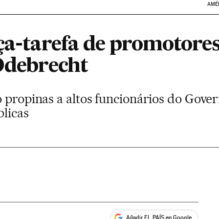
AMÉ
rça-tarefa de promotore
 Odebrecht
 propinas a altos funcionários do Gove
blicas
Añadir EL PAÍS en Google