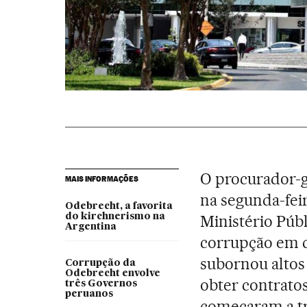
O procurador-g
MAIS INFORMAÇÕES
na segunda-feir
Odebrecht, a favorita
do kirchnerismo na
Ministério Públ
Argentina
corrupção em q
subornou altos
Corrupção da
Odebrecht envolve
obter contrato
três Governos
peruanos
começaram a t