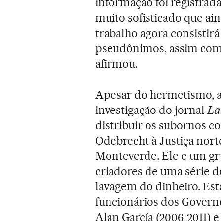
informação foi registrad
muito sofisticado que ai
trabalho agora consistir
pseudônimos, assim como 
afirmou.
Apesar do hermetismo, a
investigação do jornal
La
distribuir os subornos c
Odebrecht à Justiça nor
Monteverde. Ele e um gr
criadores de uma série 
lavagem do dinheiro. Est
funcionários dos Governo
Alan García (2006-2011) e