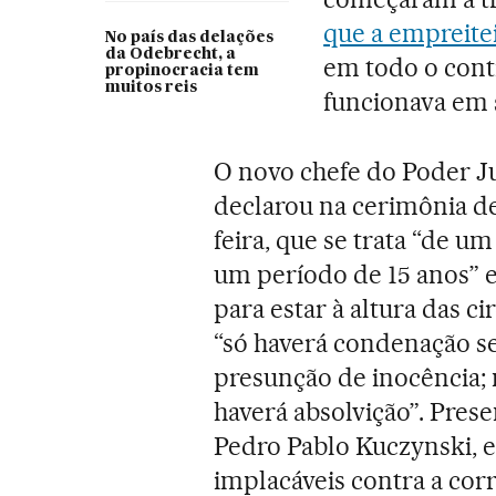
que a empreite
No país das delações
da Odebrecht, a
em todo o conti
propinocracia tem
muitos reis
funcionava em s
O novo chefe do Poder Ju
declarou na cerimônia de
feira, que se trata “de 
um período de 15 anos” e
para estar à altura das c
“só haverá condenação se
presunção de inocência; 
haverá absolvição”. Pres
Pedro Pablo Kuczynski, e
implacáveis contra a cor