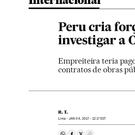
Internacional
Peru cria fo
investigar a
Empreiteira teria pago
contratos de obras pú
R. T.
Lima -
JAN
04, 2017 - 12:17
EST