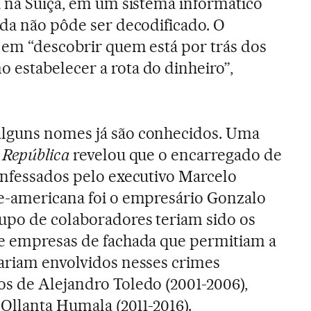
a na Suíça, em um sistema informático
nda não pôde ser decodificado. O
á em “descobrir quem está por trás dos
estabelecer a rota do dinheiro”,
lguns nomes já são conhecidos. Uma
 República
revelou que o encarregado de
onfessados pelo executivo Marcelo
te-americana foi o empresário Gonzalo
upo de colaboradores teriam sido os
de empresas de fachada que permitiam a
ariam envolvidos nesses crimes
s de Alejandro Toledo (2001-2006),
 Ollanta Humala (2011-2016).