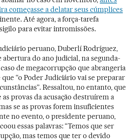
ira começasse a delatar seus cúmplices
nente. Até agora, a força-tarefa
igilo para evitar intromissões.
diciário peruano, Duberlí Rodríguez,
 abertura do ano judicial, na segunda-
um caso de megacorrupção que abrangeria
 que “o Poder Judiciário vai se preparar
ircunstâncias”. Ressaltou, no entanto, que
 as provas da acusação destruírem a
mas se as provas forem insuficientes
ente no evento, o presidente peruano,
coou essas palavras: “Temos que ser
rupção, mas temos que ter o devido