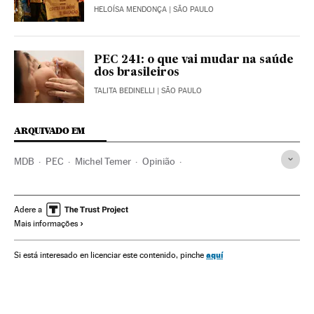
HELOÍSA MENDONÇA
| SÃO PAULO
PEC 241: o que vai mudar na saúde
dos brasileiros
TALITA BEDINELLI
| SÃO PAULO
ARQUIVADO EM
MDB
PEC
Michel Temer
Opinião
Constituição brasileira
Presidente Brasil
Legislação Brasileira
Congresso Nacional
Adere a
Mais informações
Presidência Brasil
Governo Brasil
Brasil
Partidos políticos
Parlamento
América do Sul
aquí
Si está interesado en licenciar este contenido, pinche
América Latina
Governo
América
Legislação
Administração Estado
Política
Justiça