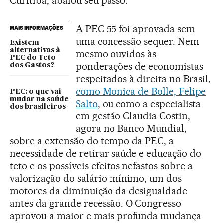
Curitiba, abalou seu passo.
A PEC 55 foi aprovada sem
MAIS INFORMAÇÕES
uma concessão sequer. Nem
Existem
alternativas à
mesmo ouvidos às
PEC do Teto
ponderações de economistas
dos Gastos?
respeitados à direita no Brasil,
como Monica de Bolle, Felipe
PEC: o que vai
mudar na saúde
Salto
, ou como a especialista
dos brasileiros
em gestão Claudia Costin,
agora no Banco Mundial,
sobre a extensão do tempo da PEC, a
necessidade de retirar saúde e educação do
teto e os possíveis efeitos nefastos sobre a
valorização do salário mínimo, um dos
motores da diminuição da desigualdade
antes da grande recessão. O Congresso
aprovou a maior e mais profunda mudança