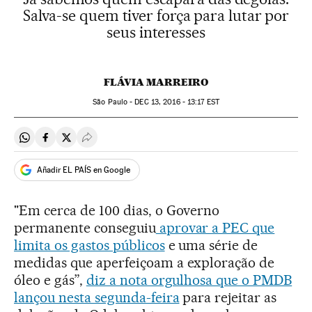
Salva-se quem tiver força para lutar por
seus interesses
FLÁVIA MARREIRO
São Paulo -
DEC
13, 2016 - 13:17
EST
Compartir en Whatsapp
Compartir en Facebook
Compartir en Twitter
Desplegar Redes Sociales
Añadir EL PAÍS en Google
"Em cerca de 100 dias, o Governo
permanente conseguiu
aprovar a PEC que
limita os gastos públicos
e uma série de
medidas que aperfeiçoam a exploração de
óleo e gás”,
diz a nota orgulhosa que o PMDB
lançou nesta segunda-feira
para rejeitar as