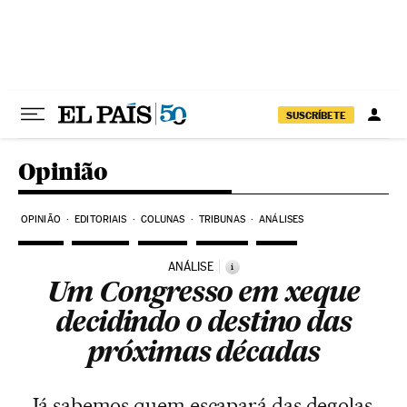
Pular para o conteúdo
SUSCRÍBETE
Opinião
OPINIÃO
EDITORIAIS
COLUNAS
TRIBUNAS
ANÁLISES
ANÁLISE
i
Um Congresso em xeque
decidindo o destino das
próximas décadas
Já sabemos quem escapará das degolas.