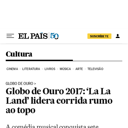
Pular para o conteúdo
SUSCRÍBETE
Cultura
CINEMA
LITERATURA
LIVROS
MÚSICA
ARTE
TELEVISÃO
GLOBO DE OURO
Globo de Ouro 2017: ‘La La
Land’ lidera corrida rumo
ao topo
A comédia musical conquista sete