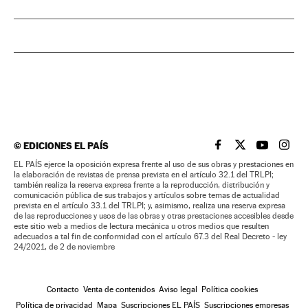
©
EDICIONES EL PAÍS
EL PAÍS BRASIL EN
EL PAÍS BRASI
EL PAÍS B
EL PA
EL PAÍS ejerce la oposición expresa frente al uso de sus obras y prestaciones en
la elaboración de revistas de prensa prevista en el artículo 32.1 del TRLPI;
también realiza la reserva expresa frente a la reproducción, distribución y
comunicación pública de sus trabajos y artículos sobre temas de actualidad
prevista en el artículo 33.1 del TRLPI; y, asimismo, realiza una reserva expresa
de las reproducciones y usos de las obras y otras prestaciones accesibles desde
este sitio web a medios de lectura mecánica u otros medios que resulten
adecuados a tal fin de conformidad con el artículo 67.3 del Real Decreto - ley
24/2021, de 2 de noviembre
Contacto
Venta de contenidos
Aviso legal
Política cookies
Política de privacidad
Mapa
Suscripciones EL PAÍS
Suscripciones empresas