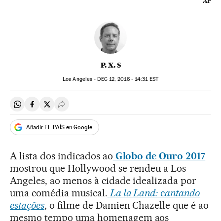
AP
P. X. S
Los Angeles -
DEC
12, 2016 - 14:31
EST
Compartir en Whatsapp
Compartir en Facebook
Compartir en Twitter
Desplegar Redes Sociales
Añadir EL PAÍS en Google
A lista dos indicados ao
Globo de Ouro 2017
mostrou que Hollywood se rendeu a Los
Angeles, ao menos à cidade idealizada por
uma comédia musical.
La la Land:
c
antando
estações
, o filme de Damien Chazelle que é ao
mesmo tempo uma homenagem aos