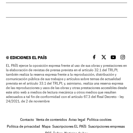
©
EDICIONES EL PAÍS
EL PAÍS BRASIL EN
EL PAÍS BRASI
EL PAÍS B
EL PA
EL PAÍS ejerce la oposición expresa frente al uso de sus obras y prestaciones en
la elaboración de revistas de prensa prevista en el artículo 32.1 del TRLPI;
también realiza la reserva expresa frente a la reproducción, distribución y
comunicación pública de sus trabajos y artículos sobre temas de actualidad
prevista en el artículo 33.1 del TRLPI; y, asimismo, realiza una reserva expresa
de las reproducciones y usos de las obras y otras prestaciones accesibles desde
este sitio web a medios de lectura mecánica u otros medios que resulten
adecuados a tal fin de conformidad con el artículo 67.3 del Real Decreto - ley
24/2021, de 2 de noviembre
Contacto
Venta de contenidos
Aviso legal
Política cookies
Política de privacidad
Mapa
Suscripciones EL PAÍS
Suscripciones empresas