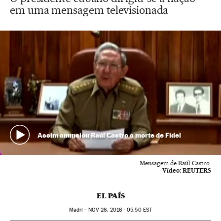
em uma mensagem televisionada
Assim anunciou Raúl Castro a morte de Fidel
Mensagem de Raúl Castro.
Vídeo:
REUTERS
EL PAÍS
Madri -
NOV
26, 2016 - 05:50
EST