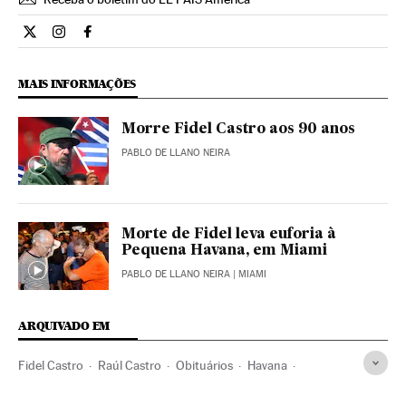
Internacional El País Brasil en Twitter
Internacional El País Brasil en Instagram
Internacional El País Brasil en Facebook
MAIS INFORMAÇÕES
Morre Fidel Castro aos 90 anos
PABLO DE LLANO NEIRA
Morte de Fidel leva euforia à
Pequena Havana, em Miami
PABLO DE LLANO NEIRA
| MIAMI
ARQUIVADO EM
Fidel Castro
Raúl Castro
Obituários
Havana
Revolução Cubana
Cuba
Mortes
Caribe