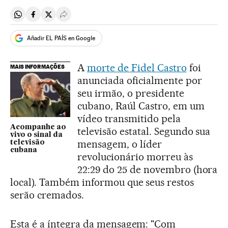
Compartir en Whatsapp
Compartir en Facebook
Compartir en Twitter
Desplegar Redes Sociales
Añadir EL PAÍS en Google
A
morte de Fidel Castro
foi
MAIS INFORMAÇÕES
anunciada oficialmente por
seu irmão, o presidente
cubano, Raúl Castro, em um
vídeo transmitido pela
Acompanhe ao
televisão estatal. Segundo sua
vivo o sinal da
mensagem, o líder
televisão
cubana
revolucionário morreu às
22:29 do 25 de novembro (hora
local). Também informou que seus restos
serão cremados.
Esta é a íntegra da mensagem: "Com