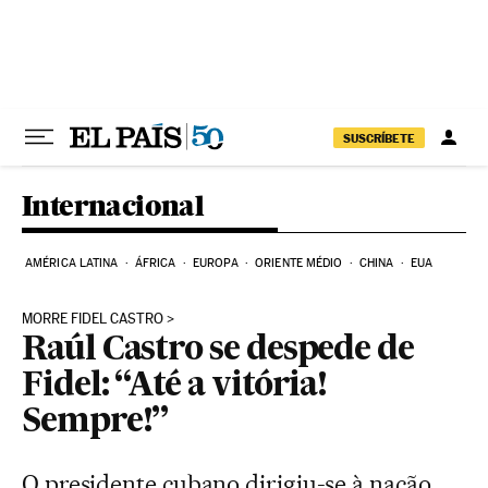
Pular para o conteúdo
SUSCRÍBETE
Internacional
AMÉRICA LATINA
ÁFRICA
EUROPA
ORIENTE MÉDIO
CHINA
EUA
MORRE FIDEL CASTRO
Raúl Castro se despede de
Fidel: “Até a vitória!
Sempre!”
O presidente cubano dirigiu-se à nação