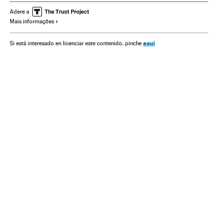
Acontecimentos
América Latina
Adere a
Mais informações
História contemporânea
América
História
Sociedade
aquí
Si está interesado en licenciar este contenido, pinche