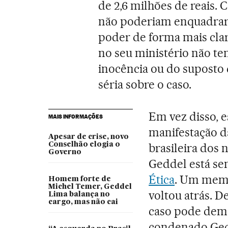
de 2,6 milhões de reais. 
não poderiam enquadrar o
poder de forma mais cla
no seu ministério não te
inocência ou do suposto
séria sobre o caso.
Em vez disso, 
MAIS INFORMAÇÕES
manifestação da
Apesar de crise, novo
Conselhão elogia o
brasileira dos 
Governo
Geddel está se
Ética
. Um memb
Homem forte de
Michel Temer, Geddel
voltou atrás. D
Lima balança no
cargo, mas não cai
caso pode dem
condenado Ged