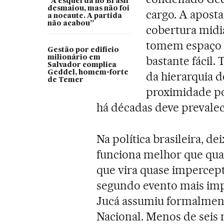
“A esquerda no Brasil
desmaiou, mas não foi
cargo. A apost
a nocaute. A partida
não acabou”
cobertura midi
tomem espaço n
Gestão por edifício
milionário em
bastante fácil.
Salvador complica
Geddel, homem-forte
da hierarquia d
de Temer
proximidade po
há décadas deve prevalec
Na política brasileira, de
funciona melhor que qual
que vira quase impercept
segundo evento mais im
Jucá assumiu formalment
Nacional. Menos de seis m