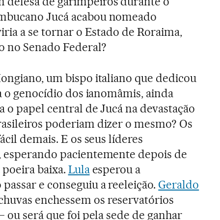
defesa de garimpeiros durante o
ambucano Jucá acabou nomeado
iria a se tornar o Estado de Roraima,
do no Senado Federal?
ongiano, um bispo italiano que dedicou
ra o genocídio dos ianomâmis, ainda
 o papel central de Jucá na devastação
asileiros poderiam dizer o mesmo? Os
ácil demais. E os seus líderes
, esperando pacientemente depois de
 poeira baixa.
Lula
esperou a
passar e conseguiu a reeleição.
Geraldo
chuvas enchessem os reservatórios
– ou será que foi pela sede de ganhar