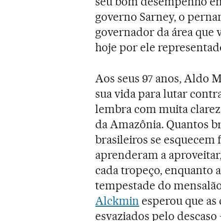
seu bom desempenho em 
governo Sarney, o pern
governador da área que v
hoje por ele representa
Aos seus 97 anos, Aldo M
sua vida para lutar cont
lembra com muita clareza
da Amazônia. Quantos br
brasileiros se esquecem f
aprenderam a aproveitar
cada tropeço, enquanto a
tempestade do mensalão 
Alckmin
esperou que as 
esvaziados pelo descaso 