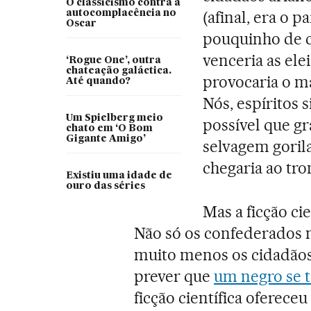
O classicismo contra a
(afinal, era o 
autocomplacência no
Oscar
pouquinho de c
venceria as ele
‘Rogue One’, outra
chateação galáctica.
provocaria o ma
Até quando?
Nós, espíritos
Um Spielberg meio
possível que g
chato em ‘O Bom
Gigante Amigo’
selvagem gorila
chegaria ao tro
Existiu uma idade de
ouro das séries
Mas a ficção ci
Não só os confederados m
muito menos os cidadãos
prever que
um negro se t
ficção científica ofereceu