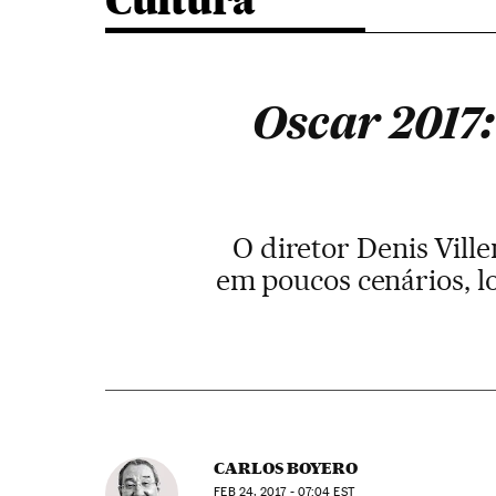
Cultura
Oscar 2017:
O diretor Denis Vill
em poucos cenários, lo
CARLOS BOYERO
FEB
24, 2017 - 07:04
EST