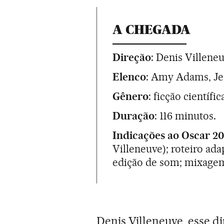
A CHEGADA
Direção
: Denis Villene
Elenco
: Amy Adams, Je
Gênero
: ficção científi
Duração
: 116 minutos.
Indicações ao Oscar 20
Villeneuve); roteiro ada
edição de som; mixage
Denis Villeneuve, esse d