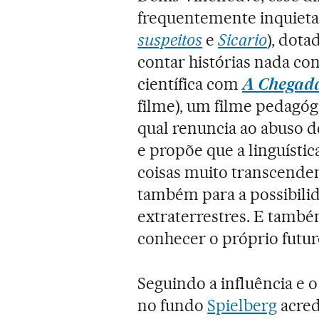
frequentemente inquietan
suspeitos
e
Sicario
), dota
contar histórias nada con
científica com
A Chegad
filme), um filme pedagógi
qual renuncia ao abuso de
e propõe que a linguístic
coisas muito transcende
também para a possibili
extraterrestres. E tamb
conhecer o próprio futur
Seguindo a influência e 
no fundo
Spielberg
acred