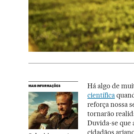
Há algo de mui
MAIS INFORMAÇÕES
científica
quand
reforça nossa s
tornarão realid
Duvida-se que 
cidadãos arian